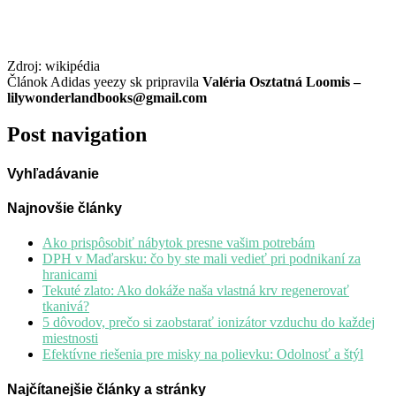
Zdroj: wikipédia
Článok Adidas yeezy sk pripravila
Valéria Osztatná Loomis –
lilywonderlandbooks@gmail.com
Post navigation
Vyhľadávanie
Najnovšie články
Ako prispôsobiť nábytok presne vašim potrebám
DPH v Maďarsku: čo by ste mali vedieť pri podnikaní za
hranicami
Tekuté zlato: Ako dokáže naša vlastná krv regenerovať
tkanivá?
5 dôvodov, prečo si zaobstarať ionizátor vzduchu do každej
miestnosti
Efektívne riešenia pre misky na polievku: Odolnosť a štýl
Najčítanejšie články a stránky