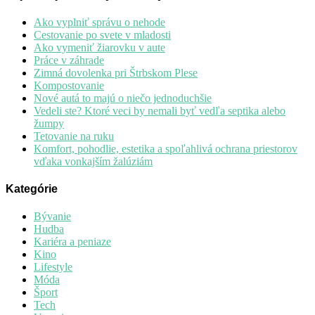
Ako vyplniť správu o nehode
Cestovanie po svete v mladosti
Ako vymeniť žiarovku v aute
Práce v záhrade
Zimná dovolenka pri Štrbskom Plese
Kompostovanie
Nové autá to majú o niečo jednoduchšie
Vedeli ste? Ktoré veci by nemali byť vedľa septika alebo
žumpy
Tetovanie na ruku
Komfort, pohodlie, estetika a spoľahlivá ochrana priestorov
vďaka vonkajším žalúziám
Kategórie
Bývanie
Hudba
Kariéra a peniaze
Kino
Lifestyle
Móda
Šport
Tech