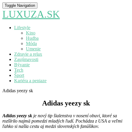
Toggle Navigation
LUXUZA.SK
Lifestyle
Kino
Hudba
Móda
Umenie
Zdravie a relax
Zaujímavosti
Bývanie
Tech
Šport
Kariéra a peniaze
Adidas yeezy sk
Adidas yeezy sk
Adidas yeezy sk
je nový tip šialenstva v nosení obuvi, ktoré sa
rozšírilo najmä pomedzi mladých ľudí. Pochádza z USA a veľmi
ľahko si našla cestu aj medzi slovenských fanúšikov.