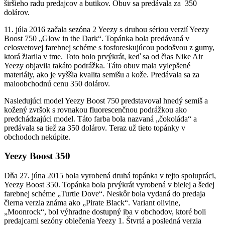
širšieho radu predajcov a butikov. Obuv sa predávala za 350
dolárov.
11. júla 2016 začala sezóna 2 Yeezy s druhou sériou verzií Yeezy
Boost 750 „Glow in the Dark“. Topánka bola predávaná v
celosvetovej farebnej schéme s fosforeskujúcou podošvou z gumy,
ktorá žiarila v tme. Toto bolo prvýkrát, keď sa od čias Nike Air
Yeezy objavila takáto podrážka. Táto obuv mala vylepšené
materiály, ako je vyššia kvalita semišu a kože. Predávala sa za
maloobchodnú cenu 350 dolárov.
Nasledujúci model Yeezy Boost 750 predstavoval hnedý semiš a
kožený zvršok s rovnakou fluorescenčnou podrážkou ako
predchádzajúci model. Táto farba bola nazvaná „čokoláda“ a
predávala sa tiež za 350 dolárov. Teraz už tieto topánky v
obchodoch nekúpite.
Yeezy Boost 350
Dňa 27. júna 2015 bola vyrobená druhá topánka v tejto spolupráci,
Yeezy Boost 350. Topánka bola prvýkrát vyrobená v bielej a šedej
farebnej schéme „Turtle Dove“. Neskôr bola vydaná do predaja
čierna verzia známa ako „Pirate Black“. Variant olivine,
„Moonrock“, bol výhradne dostupný iba v obchodov, ktoré boli
predajcami sezóny oblečenia Yeezy 1. Štvrtá a posledná verzia