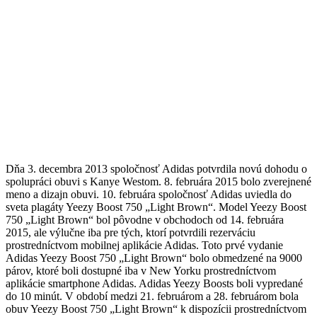
Dňa 3. decembra 2013 spoločnosť Adidas potvrdila novú dohodu o
spolupráci obuvi s Kanye Westom. 8. februára 2015 bolo zverejnené
meno a dizajn obuvi. 10. februára spoločnosť Adidas uviedla do
sveta plagáty Yeezy Boost 750 „Light Brown“. Model Yeezy Boost
750 „Light Brown“ bol pôvodne v obchodoch od 14. februára
2015, ale výlučne iba pre tých, ktorí potvrdili rezerváciu
prostredníctvom mobilnej aplikácie Adidas. Toto prvé vydanie
Adidas Yeezy Boost 750 „Light Brown“ bolo obmedzené na 9000
párov, ktoré boli dostupné iba v New Yorku prostredníctvom
aplikácie smartphone Adidas. Adidas Yeezy Boosts boli vypredané
do 10 minút. V období medzi 21. februárom a 28. februárom bola
obuv Yeezy Boost 750 „Light Brown“ k dispozícii prostredníctvom