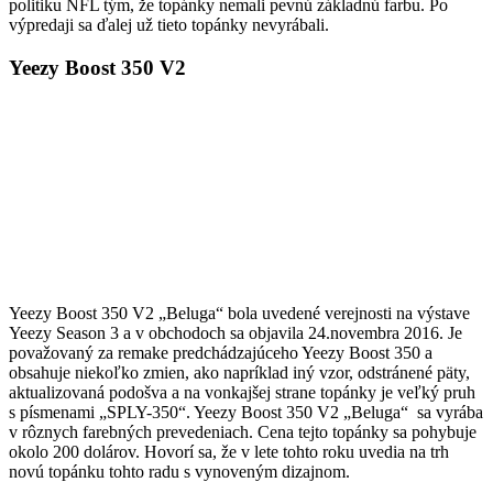
politiku NFL tým, že topánky nemali pevnú základnú farbu. Po
výpredaji sa ďalej už tieto topánky nevyrábali.
Yeezy Boost 350 V2
Yeezy Boost 350 V2 „Beluga“ bola uvedené verejnosti na výstave
Yeezy Season 3 a v obchodoch sa objavila 24.novembra 2016. Je
považovaný za remake predchádzajúceho Yeezy Boost 350 a
obsahuje niekoľko zmien, ako napríklad iný vzor, odstránené päty,
aktualizovaná podošva a na vonkajšej strane topánky je veľký pruh
s písmenami „SPLY-350“. Yeezy Boost 350 V2 „Beluga“ sa vyrába
v rôznych farebných prevedeniach. Cena tejto topánky sa pohybuje
okolo 200 dolárov. Hovorí sa, že v lete tohto roku uvedia na trh
novú topánku tohto radu s vynoveným dizajnom.