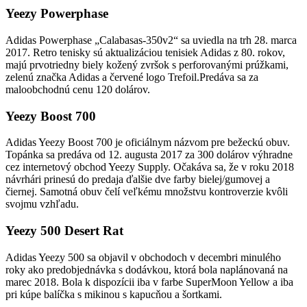
Yeezy Powerphase
Adidas Powerphase „Calabasas-350v2“ sa uviedla na trh 28. marca
2017. Retro tenisky sú aktualizáciou tenisiek Adidas z 80. rokov,
majú prvotriedny biely kožený zvršok s perforovanými prúžkami,
zelenú značka Adidas a červené logo Trefoil.Predáva sa za
maloobchodnú cenu 120 dolárov.
Yeezy Boost 700
Adidas Yeezy Boost 700 je oficiálnym názvom pre bežeckú obuv.
Topánka sa predáva od 12. augusta 2017 za 300 dolárov výhradne
cez internetový obchod Yeezy Supply. Očakáva sa, že v roku 2018
návrhári prinesú do predaja ďalšie dve farby bielej/gumovej a
čiernej. Samotná obuv čelí veľkému množstvu kontroverzie kvôli
svojmu vzhľadu.
Yeezy 500 Desert Rat
Adidas Yeezy 500 sa objavil v obchodoch v decembri minulého
roky ako predobjednávka s dodávkou, ktorá bola naplánovaná na
marec 2018. Bola k dispozícii iba v farbe SuperMoon Yellow a iba
pri kúpe balíčka s mikinou s kapucňou a šortkami.