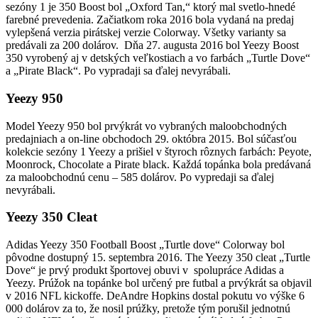
sezóny 1 je 350 Boost bol „Oxford Tan,“ ktorý mal svetlo-hnedé
farebné prevedenia. Začiatkom roka 2016 bola vydaná na predaj
vylepšená verzia pirátskej verzie Colorway. Všetky varianty sa
predávali za 200 dolárov. Dňa 27. augusta 2016 bol Yeezy Boost
350 vyrobený aj v detských veľkostiach a vo farbách „Turtle Dove“
a „Pirate Black“. Po vypradaji sa ďalej nevyrábali.
Yeezy 950
Model Yeezy 950 bol prvýkrát vo vybraných maloobchodných
predajniach a on-line obchodoch 29. októbra 2015. Bol súčasťou
kolekcie sezóny 1 Yeezy a prišiel v štyroch rôznych farbách: Peyote,
Moonrock, Chocolate a Pirate black. Každá topánka bola predávaná
za maloobchodnú cenu – 585 dolárov. Po vypredaji sa ďalej
nevyrábali.
Yeezy 350 Cleat
Adidas Yeezy 350 Football Boost „Turtle dove“ Colorway bol
pôvodne dostupný 15. septembra 2016. The Yeezy 350 cleat „Turtle
Dove“ je prvý produkt športovej obuvi v spolupráce Adidas a
Yeezy. Prúžok na topánke bol určený pre futbal a prvýkrát sa objavil
v 2016 NFL kickoffe. DeAndre Hopkins dostal pokutu vo výške 6
000 dolárov za to, že nosil prúžky, pretože tým porušil jednotnú