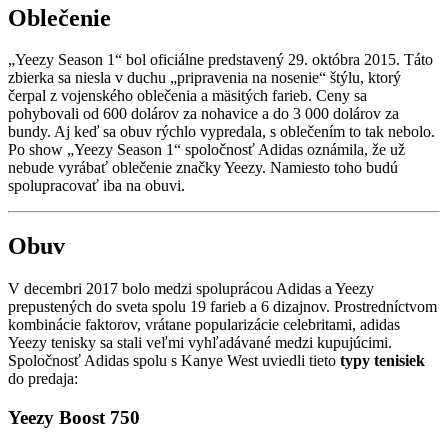
Oblečenie
„Yeezy Season 1“ bol oficiálne predstavený 29. októbra 2015. Táto
zbierka sa niesla v duchu „pripravenia na nosenie“ štýlu, ktorý
čerpal z vojenského oblečenia a mäsitých farieb. Ceny sa
pohybovali od 600 dolárov za nohavice a do 3 000 dolárov za
bundy. Aj keď sa obuv rýchlo vypredala, s oblečením to tak nebolo.
Po show „Yeezy Season 1“ spoločnosť Adidas oznámila, že už
nebude vyrábať oblečenie značky Yeezy. Namiesto toho budú
spolupracovať iba na obuvi.
Obuv
V decembri 2017 bolo medzi spoluprácou Adidas a Yeezy
prepustených do sveta spolu 19 farieb a 6 dizajnov. Prostredníctvom
kombinácie faktorov, vrátane popularizácie celebritami, adidas
Yeezy tenisky sa stali veľmi vyhľadávané medzi kupujúcimi.
Spoločnosť Adidas spolu s Kanye West uviedli tieto
typy tenisiek
do predaja:
Yeezy Boost 750