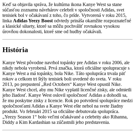
Keď sa objavila správa, že kultúrna ikona Kanye West sa stane
súčasťou zoznamu návrhárov celebrít v spoločnosti Adidas, svet
tenisiek bol v očakávaní z toho, čo príde. Vytvorená v roku 2015,
linka
Adidas Yeezy Boost
odvtedy prináša okamžite rozpoznateľné
a klasické siluety, ktoré sa môžu pochváliť rovnakou vysokou
úrovňou dokonalosti, ktoré sme od hudby očakávali.
História
Kanye West pôvodne navrhol topánky pre Adidas v roku 2006, ale
nikdy nebola vyrobená. Prvá značka, ktorá oficiálne spolupracuje s
Kanye West a má topánky, bola Nike. Táto spolupráca trvala päť
rokov a celkom tri štýly tenisiek boli uvedené do sveta. V roku
2013, po prepustení „Red Octobers“ Kanye West opustil Nike.
Kanye West chcel, aby mu Nike vyplatil licenčné zisky, ale odmietli
jeho žiadosť. Kanye West oslovil spoločnosť Adidas a dohodli sa,
že mu poskytne zisky z licencie. Rok po potvrdení spolupráce medzi
spoločnosťami Adidas a Kanye West ešte nebol na svete žiadny
produkt. Vo februári 2015 sa oficiálne debutovala spolupráca.
„Yeezy Season 1“ bolo veľmi očakávané a celebrity ako Rihanna,
Diddy a Kim Kardashian sa zúčastnili jeho predstavenia.