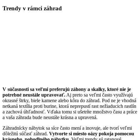
Trendy v rámci záhrad
V súčasnosti sa veľmi preferujú záhony a skalky, ktoré nie je
potrebné neustále upravovať.
Aj preto sa veľmi často využívajú
okrasné štrky, biele kamene alebo kôra do záhrad. Pod ne je vhodná
netkaná textília proti burine, ktorá neprepustí rast nežiaducich rastlín
a zachová úhľadnosť. Vďaka tomu si ušetríte množstvo času a práce
a vaša záhrada bude neustále krásna a upravená.
Záhradnícky nábytok sa síce často mení a inovuje, ale tvorí veľmi
dôležitú súčasť záhrad.
Vytvorte si miesto oázy pokoja pomocou
krásneho, pohodlného nábytku.
Veľmi trendy sú ratanové