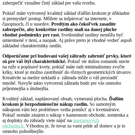
zabezpečiť vizuálne čistý základ pre vašu tvorbu.
Pokiaľ máte vytvorený kvalitný základ ďalším krokom je dôkladne
si premyslieť postup. Môžete sa inšpirovať na internete, v
časopisoch, či u susedov.
Predtým ako čokoľvek zasadíte
zabezpečte, aby konkrétne rastliny mali na danej ploche
vhodné podmienky pre rast.
Svetlomilné rastliny nemôžu byť
umiestnené v tieni, a naopak. Aj práve preto je vhodné vedieť aspoň
základné charakteristiky rastlín.
Odporúčame pri budovaní vašej záhrady zahrnúť prvky, ktoré
sú pre váš štýl charakteristické.
Pokiaľ ste dušou romantik stavte
na ruže a popínavé kvety, pokiaľ máte radi minimalizmus zvoľte
kríky, ktoré je možno zastrihnúť do rôznych geometrických útvarov.
Kreativite sa medze nekladú a záhrada môže o váš prezradiť
mnohé. Navyše takto vytvorená záhrada bude pre vás omnoho
príjemnejšia a útulnejšia.
Kvalitný základ, naplánovaný obsah, vymeraná plocha.
Ďalším
krokom je bezpodmienečne nákup rastlín.
So samotným
nákupom vám bez problémov vedia pomôcť aj v kvetinárstve.
Pokiaľ nemáte záujem o nákup v kamennom obchode, semienka a
aj doplnky do záhrady viete nájsť na
internetových
obchodoch.
Výhodou je, že tovar za vami príde až domov a je to
omnoho pohodlnejšie.