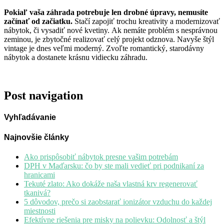
Pokiaľ vaša záhrada potrebuje len drobné úpravy, nemusíte
začínať od začiatku.
Stačí zapojiť trochu kreativity a modernizovať
nábytok, či vysadiť nové kvetiny. Ak nemáte problém s nesprávnou
zeminou, je zbytočné realizovať celý projekt odznova. Navyše štýl
vintage je dnes veľmi moderný. Zvoľte romantický, starodávny
nábytok a dostanete krásnu vidiecku záhradu.
Post navigation
Vyhľadávanie
Najnovšie články
Ako prispôsobiť nábytok presne vašim potrebám
DPH v Maďarsku: čo by ste mali vedieť pri podnikaní za
hranicami
Tekuté zlato: Ako dokáže naša vlastná krv regenerovať
tkanivá?
5 dôvodov, prečo si zaobstarať ionizátor vzduchu do každej
miestnosti
Efektívne riešenia pre misky na polievku: Odolnosť a štýl