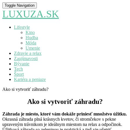
Toggle Navigation
LUXUZA.SK
Lifestyle
Kino
Hudba
Móda
Umenie
Zdravie a relax
Zaujímavosti
Bývanie
Tech
Šport
Kariéra a peniaze
Ako si vytvoriť záhradu?
Ako si vytvoriť záhradu?
Záhrada je miesto, ktoré vám dokáže priniesť množstvo úžitku.
Okrasná záhrada plná krásnych kvetov, či stromčekov s pekne
upraveným trávnikom je ideálnym miestom na relax a odpočinok.
Úžitková záhrada so zeleninou je praktická a tiež vie ušetriť