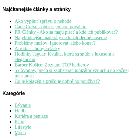
Najčítanejšie články a stránky
Ako vyplniť správu o nehode
Cane Corso - obor s jemnou povahou
PR Články - Ako sa majú písať a kde ich publikovať?
Najvhodnejšie materiály na každodenné nosenie
Problémy mužov: Ignorovať alebo konať?
Afrodita - bohyňa lásky
Hodinky Jaguar: Kvalita, ktorá sa snúbi s luxusom a
eleganciou
Barber Košice: Zoznam TOP barberov
5 dôvodov, prečo si zaobstarať ionizátor vzduchu do každej
miestnosti
Čo je kolagén a prečo je dobré ho používať?
Kategórie
Bývanie
Hudba
Kariéra a peniaze
Kino
Lifestyle
Móda