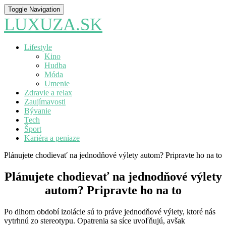
Toggle Navigation
LUXUZA.SK
Lifestyle
Kino
Hudba
Móda
Umenie
Zdravie a relax
Zaujímavosti
Bývanie
Tech
Šport
Kariéra a peniaze
Plánujete chodievať na jednodňové výlety autom? Pripravte ho na to
Plánujete chodievať na jednodňové výlety
autom? Pripravte ho na to
Po dlhom období izolácie sú to práve jednodňové výlety, ktoré nás
vytrhnú zo stereotypu. Opatrenia sa síce uvoľňujú, avšak