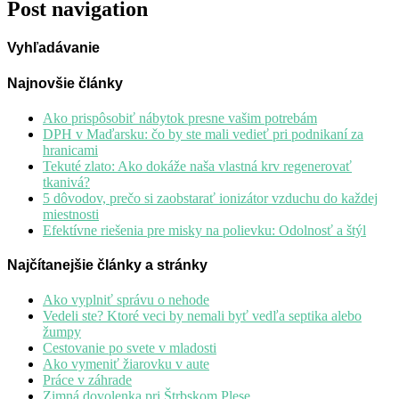
Post navigation
Vyhľadávanie
Najnovšie články
Ako prispôsobiť nábytok presne vašim potrebám
DPH v Maďarsku: čo by ste mali vedieť pri podnikaní za
hranicami
Tekuté zlato: Ako dokáže naša vlastná krv regenerovať
tkanivá?
5 dôvodov, prečo si zaobstarať ionizátor vzduchu do každej
miestnosti
Efektívne riešenia pre misky na polievku: Odolnosť a štýl
Najčítanejšie články a stránky
Ako vyplniť správu o nehode
Vedeli ste? Ktoré veci by nemali byť vedľa septika alebo
žumpy
Cestovanie po svete v mladosti
Ako vymeniť žiarovku v aute
Práce v záhrade
Zimná dovolenka pri Štrbskom Plese