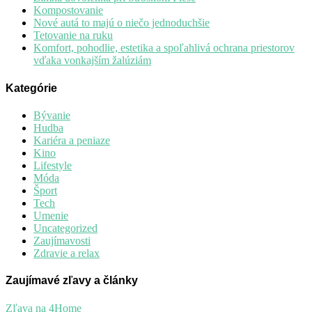
Kompostovanie
Nové autá to majú o niečo jednoduchšie
Tetovanie na ruku
Komfort, pohodlie, estetika a spoľahlivá ochrana priestorov
vďaka vonkajším žalúziám
Kategórie
Bývanie
Hudba
Kariéra a peniaze
Kino
Lifestyle
Móda
Šport
Tech
Umenie
Uncategorized
Zaujímavosti
Zdravie a relax
Zaujímavé zľavy a články
Zľava na 4Home