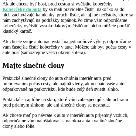
Ak ale chcete byť bosí, pred cestou si vyčistite koberčeky.
Koberčeky do auta
by sa mali pravidelne čistiť, nakoľko sa do
nich zachytávajú kamienky, prach, lístie, ale aj iné nečistoty, ktoré sa
nám zachytávajú na podrážky topánok.Po zime vám odporúčame
koberčeky vyčistiť vysokotlakovým čističom, alebo môžete použiť
klasický kartáč.
Ak chcete svoje auto nachystať na jednodňové výlety, odporúčame
vám častejšie čistiť koberčeky v aute. Môžete tak byť počas cesty v
aute bosí (samozrejme všetci okrem šoféra).
Majte slnečné clony
Praktické slnečné clony do auta chránia interiér auta pred
prehrievaním počas cesty, ale najmä vtedy, ak necháte vaše auto
odparkované na parkovisku, kde bude celý deň svietiť slnko.
Praktické sú aj fólie na sklo, ktoré vám zabezpečujú stálu ochranu
pred priamym slnkom, ale ani slnečné clony sa nestratia.
Ak chcete mať po návrate k autu v interiéri auta príjemný vzduch,
odporúčame vám nainštalovať si na okná auta kvalitné slnečné
clony alebo fólie.