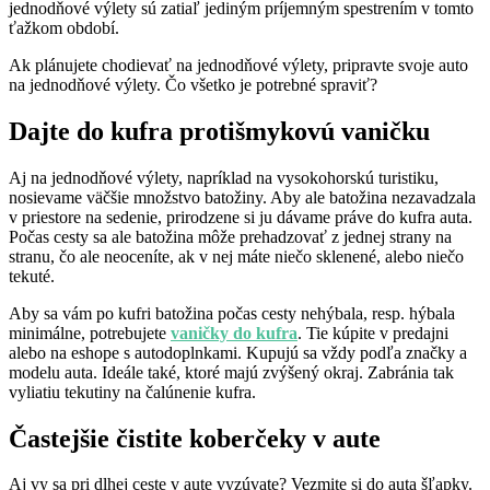
jednodňové výlety sú zatiaľ jediným príjemným spestrením v tomto
ťažkom období.
Ak plánujete chodievať na jednodňové výlety, pripravte svoje auto
na jednodňové výlety. Čo všetko je potrebné spraviť?
Dajte do kufra protišmykovú vaničku
Aj na jednodňové výlety, napríklad na vysokohorskú turistiku,
nosievame väčšie množstvo batožiny. Aby ale batožina nezavadzala
v priestore na sedenie, prirodzene si ju dávame práve do kufra auta.
Počas cesty sa ale batožina môže prehadzovať z jednej strany na
stranu, čo ale neoceníte, ak v nej máte niečo sklenené, alebo niečo
tekuté.
Aby sa vám po kufri batožina počas cesty nehýbala, resp. hýbala
minimálne, potrebujete
vaničky do kufra
. Tie kúpite v predajni
alebo na eshope s autodoplnkami. Kupujú sa vždy podľa značky a
modelu auta. Ideále také, ktoré majú zvýšený okraj. Zabránia tak
vyliatiu tekutiny na čalúnenie kufra.
Častejšie čistite koberčeky v aute
Aj vy sa pri dlhej ceste v aute vyzúvate? Vezmite si do auta šľapky.