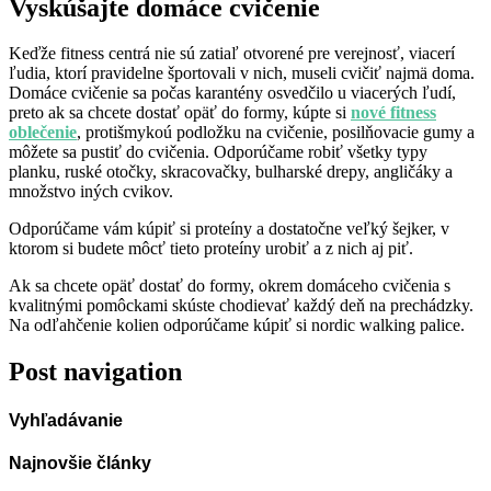
Vyskúšajte domáce cvičenie
Keďže fitness centrá nie sú zatiaľ otvorené pre verejnosť, viacerí
ľudia, ktorí pravidelne športovali v nich, museli cvičiť najmä doma.
Domáce cvičenie sa počas karantény osvedčilo u viacerých ľudí,
preto ak sa chcete dostať opäť do formy, kúpte si
nové fitness
oblečenie
, protišmykoú podložku na cvičenie, posilňovacie gumy a
môžete sa pustiť do cvičenia. Odporúčame robiť všetky typy
planku, ruské otočky, skracovačky, bulharské drepy, angličáky a
množstvo iných cvikov.
Odporúčame vám kúpiť si proteíny a dostatočne veľký šejker, v
ktorom si budete môcť tieto proteíny urobiť a z nich aj piť.
Ak sa chcete opäť dostať do formy, okrem domáceho cvičenia s
kvalitnými pomôckami skúste chodievať každý deň na prechádzky.
Na odľahčenie kolien odporúčame kúpiť si nordic walking palice.
Post navigation
Vyhľadávanie
Najnovšie články