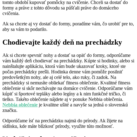
tomto období kupovať pomôcky na cvičenie. Chceli sa dostať do
formy a práve z tohto dôvodu sa púšťali práve do domáceho
cvičenia.
Ak sa chcete aj vy dostať do formy, poradíme vám, čo urobiť pre to,
aby sa vám to podarilo.
Chodievajte každý deň na prechádzky
Ak si chcete spevniť nohy a dostať sa opäť do formy, odporúčame
vám každý deň chodievať na prechádzky. Kúpte si hodinky, alebo si
nainštalujte aplikáciu, ktorá vám bude ukazovať kroky, ktoré ste
počas prechádzky prešli. Hodinka denne vám pomôže posilniť
predovšetkým nohy, ale aj celé telo, ako ruky, či zadok. Na
prechádzky si nemusíte obliekať fitness oblečenie. Kvalitné fitness
oblečenie si skôr nechávajte na domáce cvičenie. Odporúčame vám
kúpiť si športové tepláky alebo legíny a k nim funkčné tričko, či
tielko. Takéto oblečenie nájdete aj v ponuke Nebbia oblečenia.
Nebbia oblečenie
je kvalitne ušité a navyše sa jedná o slovenskú
značku.
Odporúčame ísť na prechádzku najmä do prírody. Ak žijete na
sídlisku, kde máte blízkosť prírody, využite túto možnosť.