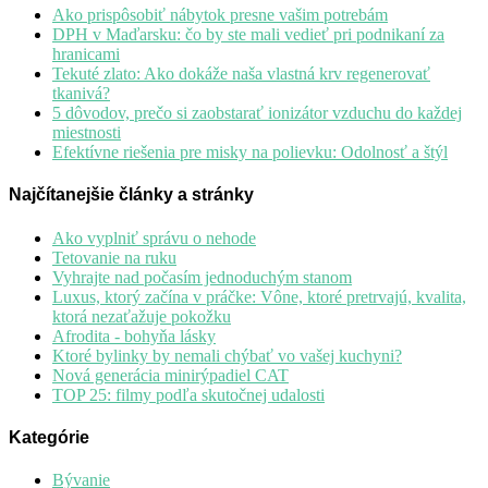
Ako prispôsobiť nábytok presne vašim potrebám
DPH v Maďarsku: čo by ste mali vedieť pri podnikaní za
hranicami
Tekuté zlato: Ako dokáže naša vlastná krv regenerovať
tkanivá?
5 dôvodov, prečo si zaobstarať ionizátor vzduchu do každej
miestnosti
Efektívne riešenia pre misky na polievku: Odolnosť a štýl
Najčítanejšie články a stránky
Ako vyplniť správu o nehode
Tetovanie na ruku
Vyhrajte nad počasím jednoduchým stanom
Luxus, ktorý začína v práčke: Vône, ktoré pretrvajú, kvalita,
ktorá nezaťažuje pokožku
Afrodita - bohyňa lásky
Ktoré bylinky by nemali chýbať vo vašej kuchyni?
Nová generácia minirýpadiel CAT
TOP 25: filmy podľa skutočnej udalosti
Kategórie
Bývanie