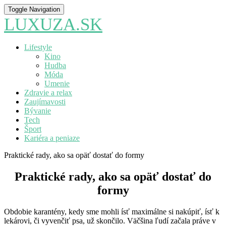
Toggle Navigation
LUXUZA.SK
Lifestyle
Kino
Hudba
Móda
Umenie
Zdravie a relax
Zaujímavosti
Bývanie
Tech
Šport
Kariéra a peniaze
Praktické rady, ako sa opäť dostať do formy
Praktické rady, ako sa opäť dostať do
formy
Obdobie karantény, kedy sme mohli ísť maximálne si nakúpiť, ísť k
lekárovi, či vyvenčiť psa, už skončilo. Väčšina ľudí začala práve v