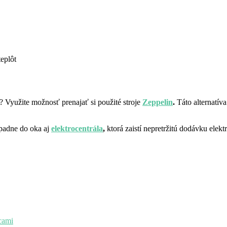
eplôt
? Využite možnosť prenajať si použité stroje
Zeppelin
.
Táto alternatíva
padne do oka aj
elektrocentrála
,
ktorá zaistí nepretržitú dodávku elekt
cami