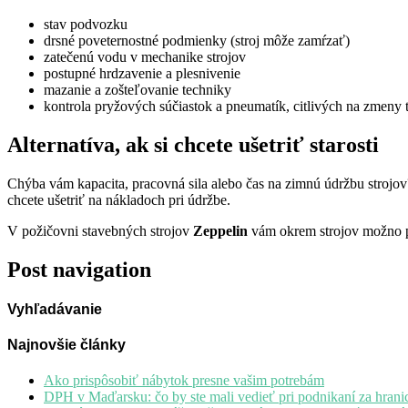
stav podvozku
drsné poveternostné podmienky (stroj môže zamŕzať)
zatečenú vodu v mechanike strojov
postupné hrdzavenie a plesnivenie
mazanie a zošteľovanie techniky
kontrola pryžových súčiastok a pneumatík, citlivých na zmeny t
Alternatíva, ak si chcete ušetriť starosti
Chýba vám kapacita, pracovná sila alebo čas na zimnú údržbu strojov
chcete ušetriť na nákladoch pri údržbe.
V požičovni stavebných strojov
Zeppelin
vám okrem strojov možno 
Post navigation
Vyhľadávanie
Najnovšie články
Ako prispôsobiť nábytok presne vašim potrebám
DPH v Maďarsku: čo by ste mali vedieť pri podnikaní za hrani