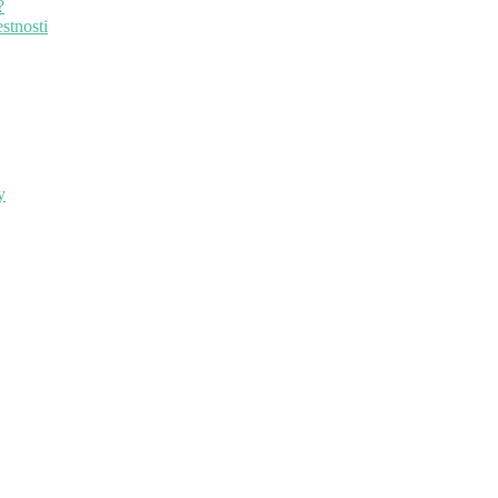
?
stnosti
y