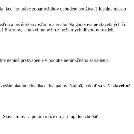
ia, keď ho práve zopár týždňov nebudete používať? Ideálne miesto
nosťou a bezúdržbovosťou materiálu. Na garážovanie stavebných či
až 6 strojov, je nevyhnutné ho z požiarnych dôvodov rozdeliť
žiadne nemilé prekvapenie v podobe nefunkčného zariadenia.
vyššiu hladinu chladiacej kvapaliny. Najmä, pokiaľ sa vaše
stavebné
. Stav strojov sa potom môže do jari rapídne zhoršiť.