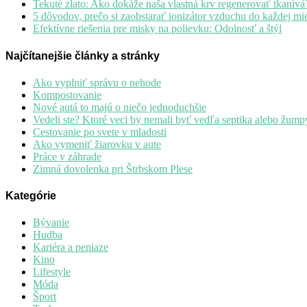
Tekuté zlato: Ako dokáže naša vlastná krv regenerovať tkanivá
5 dôvodov, prečo si zaobstarať ionizátor vzduchu do každej mie
Efektívne riešenia pre misky na polievku: Odolnosť a štýl
Najčítanejšie články a stránky
Ako vyplniť správu o nehode
Kompostovanie
Nové autá to majú o niečo jednoduchšie
Vedeli ste? Ktoré veci by nemali byť vedľa septika alebo žump
Cestovanie po svete v mladosti
Ako vymeniť žiarovku v aute
Práce v záhrade
Zimná dovolenka pri Štrbskom Plese
Kategórie
Bývanie
Hudba
Kariéra a peniaze
Kino
Lifestyle
Móda
Šport