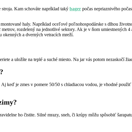
e stroja. Kam schováte napríklad taký
bager
počas nepriaznivého počas
tia montované haly. Napríklad oceľové poľnohospodárske s dlhou život
 metrov, rozdelený na jednotlivé sektory. Ak je v ňom umiestnených 4 
u okenných a dverných vetracích mreží.
beriete a uložíte na teplé a suché miesto. Na jar vás potom nezaskočí 
y?
. Aj keď je zmes v pomere 50/50 s chladiacou vodou, je vhodné použiť 
 zimy?
videlne ho čistite. Silné mrazy, sneh, či krúpy môžu spôsobiť šarapatu