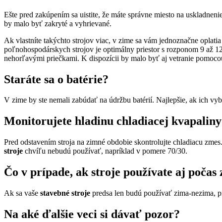
Ešte pred zakúpením sa uistite, že máte správne miesto na uskladneni
by malo byť zakryté a vyhrievané.
Ak vlastníte takýchto strojov viac, v zime sa vám jednoznačne opla
poľnohospodárskych strojov je optimálny priestor s rozponom 9 až 12
nehorľavými priečkami. K dispozícii by malo byť aj vetranie pomoco
Staráte sa o batérie?
V zime by ste nemali zabúdať na údržbu batérií. Najlepšie, ak ich vy
Monitorujete hladinu chladiacej kvapalin
Pred odstavením stroja na zimné obdobie skontrolujte chladiacu zmes
stroje
chvíľu nebudú používať, napríklad v pomere 70/30.
Čo v prípade, ak stroje používate aj počas
Ak sa vaše
stavebné stroje
predsa len budú používať zima-nezima, pra
Na aké ďalšie veci si dávať pozor?