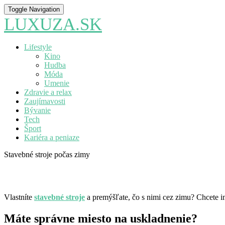
Toggle Navigation
LUXUZA.SK
Lifestyle
Kino
Hudba
Móda
Umenie
Zdravie a relax
Zaujímavosti
Bývanie
Tech
Šport
Kariéra a peniaze
Stavebné stroje počas zimy
Vlastníte
stavebné stroje
a premýšľate, čo s nimi cez zimu? Chcete i
Máte správne miesto na uskladnenie?