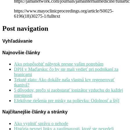
https://jamanetwork.com/journals/jamainternalmedicine/fullarti
https://www.mayoclinicproceedings.org/article/S0025-
6196(18)30275-1/fulltext
Post navigation
Vyhľadávanie
Najnovšie články
Ako prispôsobiť nábytok presne vašim potrebám
DPH v Maďarsku: čo by ste mali vedieť pri podnikaní za
hranicami
Tekuté zlato: Ako dokáže naša vlastná krv regenerovať
tkanivá?
5 dôvodov, prečo si zaobstarať ionizátor vzduchu do každej
miestnosti
Efektívne riešenia pre misky na polievku: Odolnosť a štýl
Najčítanejšie články a stránky
Ako vyplniť správu o nehode
História pevnej linky a zaujímavosti, ktoré ste nevedeli