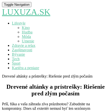
Toggle Navigation
LUXUZA.SK
Lifestyle
Kino
Hudba
Móda
Umenie
Zdravie a relax
Zaujímavosti
Bývanie
Tech
Šport
Kariéra a peniaze
Drevené altánky a prístrešky: Riešenie pred zlým počasím
Drevené altánky a prístrešky: Riešenie
pred zlým počasím
Prší, fúka a vaša záhrada zíva prázdnotou? Zabudnite na
kompromisy. Dnes už exteriér nemusí byť len sezónnym