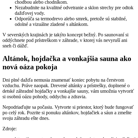
chodbou alebo chodníkom.
Nezabudnite na kvalitné odvetranie a sklon strechy pre odtok
dažďovej vody.
Odporúča sa termodrevo alebo smrek, pretože sú stabilné,
odolné a vizuálne zladené s altánkom.
V severských krajinách je takýto koncept bežný. Po saunovaní si
oddýchnete pod prístreškom v záhrade, v ktorej vás nevyruší ani
sneh či dážď.
Altánok, hojdačka a vonkajšia sauna ako
nová oáza pokoja
Dni plné dažďa nemusia znamenať koniec pobytu na čerstvom
vzduchu. Práve naopak. Drevené altánky a prístrešky, doplnené o
detské záhradné hojdačky a vonkajšie sauny, vám umožnia vytvoriť
si osobnú oázu pohody, oddychu a zdravia.
Nepodriaďujte sa počasiu. Vytvorte si priestor, ktorý bude fungovať
po celý rok. Pozrite si ponuku altánkov, hojdačiek a sáun a zmeňte
svoju záhradu ešte dnes.
Zdroje: