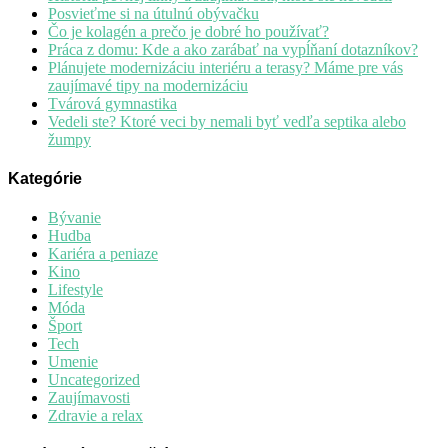
Posvieťme si na útulnú obývačku
Čo je kolagén a prečo je dobré ho používať?
Práca z domu: Kde a ako zarábať na vypĺňaní dotazníkov?
Plánujete modernizáciu interiéru a terasy? Máme pre vás
zaujímavé tipy na modernizáciu
Tvárová gymnastika
Vedeli ste? Ktoré veci by nemali byť vedľa septika alebo
žumpy
Kategórie
Bývanie
Hudba
Kariéra a peniaze
Kino
Lifestyle
Móda
Šport
Tech
Umenie
Uncategorized
Zaujímavosti
Zdravie a relax