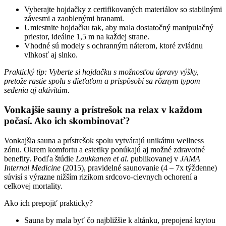
Vyberajte hojdačky z certifikovaných materiálov so stabilnými
závesmi a zaoblenými hranami.
Umiestnite hojdačku tak, aby mala dostatočný manipulačný
priestor, ideálne 1,5 m na každej strane.
Vhodné sú modely s ochranným náterom, ktoré zvládnu
vlhkosť aj slnko.
Praktický tip: Vyberte si hojdačku s možnosťou úpravy výšky,
pretože rastie spolu s dieťaťom a prispôsobí sa rôznym typom
sedenia aj aktivitám.
Vonkajšie sauny a prístrešok na relax v každom
počasí. Ako ich skombinovať?
Vonkajšia sauna a prístrešok spolu vytvárajú unikátnu wellness
zónu. Okrem komfortu a estetiky ponúkajú aj možné zdravotné
benefity. Podľa štúdie
Laukkanen et al.
publikovanej v
JAMA
Internal Medicine
(2015), pravidelné saunovanie (4 – 7x týždenne)
súvisí s výrazne nižším rizikom srdcovo-cievnych ochorení a
celkovej mortality.
Ako ich prepojiť prakticky?
Sauna by mala byť čo najbližšie k altánku, prepojená krytou