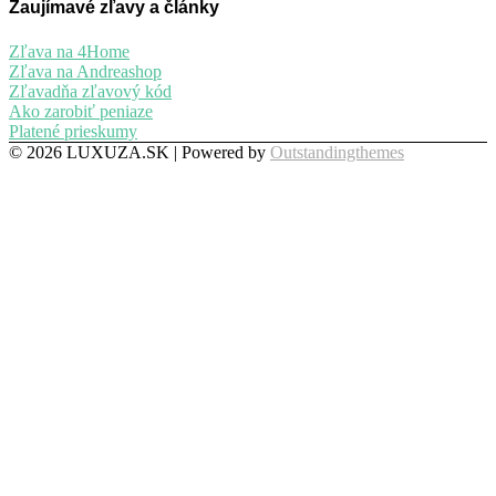
Zaujímavé zľavy a články
Zľava na 4Home
Zľava na Andreashop
Zľavadňa zľavový kód
Ako zarobiť peniaze
Platené prieskumy
© 2026 LUXUZA.SK | Powered by
Outstandingthemes