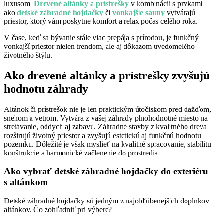
luxusom.
Drevené altánky a prístrešky
v kombinácii s prvkami
ako
detské záhradné hojdačky
či
vonkajšie sauny
vytvárajú
priestor, ktorý vám poskytne komfort a relax počas celého roka.
V čase, keď sa bývanie stále viac prepája s prírodou, je funkčný
vonkajší priestor nielen trendom, ale aj dôkazom uvedomelého
životného štýlu.
Ako drevené altánky a prístrešky zvyšujú
hodnotu záhrady
Altánok či prístrešok nie je len praktickým útočiskom pred dažďom,
snehom a vetrom. Vytvára z vašej záhrady plnohodnotné miesto na
stretávanie, oddych aj zábavu. Záhradné stavby z kvalitného dreva
rozširujú životný priestor a zvyšujú estetickú aj funkčnú hodnotu
pozemku. Dôležité je však myslieť na kvalitné spracovanie, stabilitu
konštrukcie a harmonické začlenenie do prostredia.
Ako vybrať detské záhradné hojdačky do exteriéru
s altánkom
Detské záhradné hojdačky sú jedným z najobľúbenejších doplnkov
altánkov. Čo zohľadniť pri výbere?