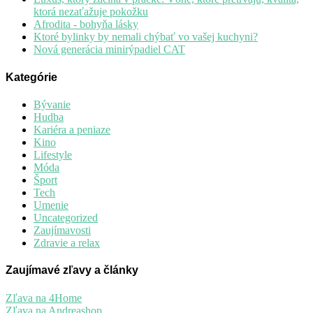
ktorá nezaťažuje pokožku
Afrodita - bohyňa lásky
Ktoré bylinky by nemali chýbať vo vašej kuchyni?
Nová generácia minirýpadiel CAT
Kategórie
Bývanie
Hudba
Kariéra a peniaze
Kino
Lifestyle
Móda
Šport
Tech
Umenie
Uncategorized
Zaujímavosti
Zdravie a relax
Zaujímavé zľavy a články
Zľava na 4Home
Zľava na Andreashop