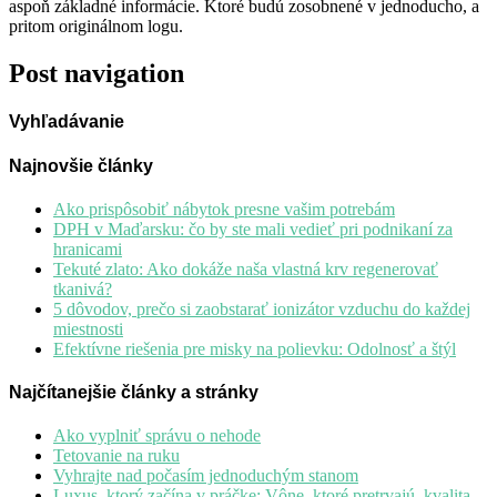
aspoň základné informácie. Ktoré budú zosobnené v jednoducho, a
pritom originálnom logu.
Post navigation
Vyhľadávanie
Najnovšie články
Ako prispôsobiť nábytok presne vašim potrebám
DPH v Maďarsku: čo by ste mali vedieť pri podnikaní za
hranicami
Tekuté zlato: Ako dokáže naša vlastná krv regenerovať
tkanivá?
5 dôvodov, prečo si zaobstarať ionizátor vzduchu do každej
miestnosti
Efektívne riešenia pre misky na polievku: Odolnosť a štýl
Najčítanejšie články a stránky
Ako vyplniť správu o nehode
Tetovanie na ruku
Vyhrajte nad počasím jednoduchým stanom
Luxus, ktorý začína v práčke: Vône, ktoré pretrvajú, kvalita,