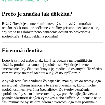
Prečo je značka tak dôležitá?
Bežný človek je denne konfrontovaný s obrovským množstvom
reklám. Ak k tomu pripočítame virtuálny priestor, niet šance na to,
aby ste sa bez konkrétneho označenia dostali do povedomia
spotrebiteľa. Takáto reklama pomáha!
Firemná identita
Logo je symbol alebo znak, ktorý sa používa na identifikáciu
služieb, produktu a samotnej spoločnosti. Vyjadruje hlavné
smerovanie, črty činnosti firmy a jej rozdiel od ostatných. To všetko
vám zaisťuje firemnú identitu a iný, často lepší dizajn.
Aby vás teda ľudia vnímali čo najlepšie, mali by ste do tvorby loga
investovať. Okrem financií je to ale aj o kreativite, ktorú mnohé
spoločnosti nechávajú na špecialistov. Do tvorby označenia
spoločnosti by ste mali investovať aj vy, pretože najlepšie viete a
poznáte vlastnosti daných výrobkov alebo služieb. Ak nemáte na to
čas, minimálne by ste dizajnérom a tvorcom loga mali poskytnúť