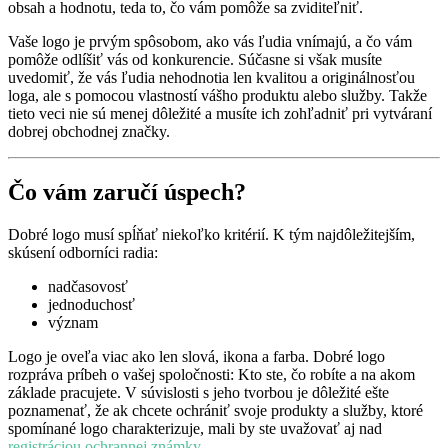
obsah a hodnotu, teda to, čo vám pomôže sa zviditeľniť.
Vaše logo je prvým spôsobom, ako vás ľudia vnímajú, a čo vám
pomôže odlíšiť vás od konkurencie. Súčasne si však musíte
uvedomiť, že vás ľudia nehodnotia len kvalitou a originálnosťou
loga, ale s pomocou vlastností vášho produktu alebo služby. Takže
tieto veci nie sú menej dôležité a musíte ich zohľadniť pri vytváraní
dobrej obchodnej značky.
Čo vám zaručí úspech?
Dobré logo musí spĺňať niekoľko kritérií. K tým najdôležitejším,
skúsení odborníci radia:
nadčasovosť
jednoduchosť
význam
Logo je oveľa viac ako len slová, ikona a farba. Dobré logo
rozpráva príbeh o vašej spoločnosti: Kto ste, čo robíte a na akom
základe pracujete. V súvislosti s jeho tvorbou je dôležité ešte
poznamenať, že ak chcete ochrániť svoje produkty a služby, ktoré
spomínané logo charakterizuje, mali by ste uvažovať aj nad
registráciou ochrannej známky
.