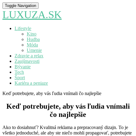
Toggle Navigation
LUXUZA.SK
Lifestyle
Kino
Hudba
Móda
Umenie
Zdravie a relax
Zaujímavosti
Bývanie
Tech
Šport
Kariéra a peniaze
Keď potrebujete, aby vás ľudia vnímali čo najlepšie
Keď potrebujete, aby vás ľudia vnímali
čo najlepšie
Ako to dosiahnuť? Kvalitná reklama a prepracovaný dizajn. To je
všetko jednoduché, ale aby ste niečo mohli propagovať, potrebujete