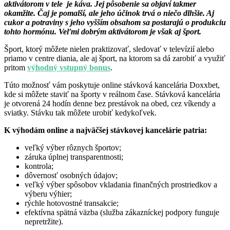
aktivátorom v tele je káva. Jej pôsobenie sa objaví takmer
okamžite. Čaj je pomalší, ale jeho účinok trvá o niečo dlhšie. Aj
cukor a potraviny s jeho vyšším obsahom sa postarajú o produkciu
tohto hormónu. Veľmi dobrým aktivátorom je však aj šport.
Šport, ktorý môžete nielen praktizovať, sledovať v televízií alebo
priamo v centre diania, ale aj šport, na ktorom sa dá zarobiť a využiť
pritom
výhodný vstupný bonus
.
Túto možnosť vám poskytuje online stávková kancelária Doxxbet,
kde si môžete staviť na športy v reálnom čase. Stávková kancelária
je otvorená 24 hodín denne bez prestávok na obed, cez víkendy a
sviatky. Stávku tak môžete urobiť kedykoľvek.
K výhodám online a najväčšej stávkovej kancelárie patria:
veľký výber rôznych športov;
záruka úplnej transparentnosti;
kontrola;
dôvernosť osobných údajov;
veľký výber spôsobov vkladania finančných prostriedkov a
výberu výhier;
rýchle hotovostné transakcie;
efektívna spätná väzba (služba zákazníckej podpory funguje
nepretržite).