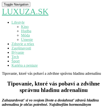
Toggle Navigation
LUXUZA.SK
Lifestyle
Kino
Hudba
Móda
Umenie
Zdravie a relax
Zaujímavosti
Bývanie
Tech
Šport
Kariéra a peniaze
Tipovanie, ktoré vás pobaví a zdvihne správnu hladinu adrenalínu
Tipovanie, ktoré vás pobaví a zdvihne
správnu hladinu adrenalínu
Zahazardovať si vo svojom živote a dosiahnuť zdravú hladinu
adrenalínu je občas potrebné. Najsilnejším hormonálnym