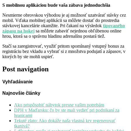
S mobilnou aplikáciou bude vaša zábava jednoduchšia
Nesmierne obrovskou výhodou je aj možnosť uzatvárať stávky cez
mobil. Vďaka mobilnej aplikácii sa môžete dostať do prostredia
stávkovej kancelárie okamžite. Pri čakaní na výsledok
tipovaného
zápasu na hokej
sa môžete zabaviť nejednou obľúbenou online
hrou, ktorá sa o správnu hladinu adrenalínu postará tiež.
Stačí sa zaregistrovať, využiť pritom spomínaný vstupný bonus za
registráciu bez vkladu a vybrať si z množstva podujatí a zápasov, v
ktorých by ste mohli uspieť.
Post navigation
Vyhľadávanie
Najnovšie články
Ako prispôsobiť nábytok presne vašim potrebám
DPH v Maďarsku: čo by ste mali vedieť pri podnikaní za
hranicami
Tekuté zlato: Ako dokáže naša vlastná krv regenerovať
tkanivá?