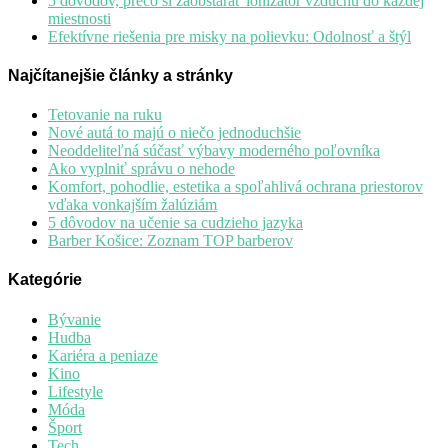
5 dôvodov, prečo si zaobstarať ionizátor vzduchu do každej
miestnosti
Efektívne riešenia pre misky na polievku: Odolnosť a štýl
Najčítanejšie články a stránky
Tetovanie na ruku
Nové autá to majú o niečo jednoduchšie
Neoddeliteľná súčasť výbavy moderného poľovníka
Ako vyplniť správu o nehode
Komfort, pohodlie, estetika a spoľahlivá ochrana priestorov
vďaka vonkajším žalúziám
5 dôvodov na učenie sa cudzieho jazyka
Barber Košice: Zoznam TOP barberov
Kategórie
Bývanie
Hudba
Kariéra a peniaze
Kino
Lifestyle
Móda
Šport
Tech