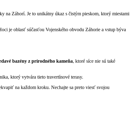
esky na Záhorí. Je to unikátny úkaz s čistým pieskom, ktorý miestami
Hoci je oblasť súčasťou Vojenského obvodu Záhorie a vstup býva
 sedavé bazény z prírodného kameňa
, ktoré síce nie sú také
, ktorý vytvára tieto travertínové terasy.
rekvapiť na každom kroku. Nechajte sa preto viesť svojou