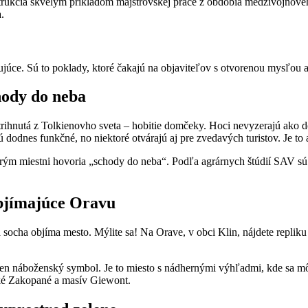
onštrukcia skvelým príkladom majstrovskej práce z obdobia medzivojnov
.
ujúce. Sú to poklady, ktoré čakajú na objaviteľov s otvorenou mysľou 
hody do neba
rihnutá z Tolkienovho sveta – hobitie domčeky. Hoci nevyzerajú ako dom
 dodnes funkčné, no niektoré otvárajú aj pre zvedavých turistov. Je to
orým miestni hovoria „schody do neba“. Podľa agrárnych štúdií SAV s
objímajúce Oravu
ká socha objíma mesto. Mýlite sa! Na Orave, v obci Klin, nájdete repli
ež len náboženský symbol. Je to miesto s nádhernými výhľadmi, kde sa
ské Zakopané a masív Giewont.