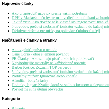
Najnovšie články
Ako prispôsobiť nábytok presne vašim potrebám
DPH v Maďarsku: čo by ste mali vedieť pri podnikaní za hrani
Tekuté zlato: Ako dokáže naša vlastná krv regenerovať tkanivá
5 dôvodov, prečo si zaobstarať ionizátor vzduchu do každej mie
Efektívne riešenia pre misky na polievku: Odolnosť a štýl
Najčítanejšie články a stránky
Ako vyplniť správu o nehode
Cane Corso - obor s jemnou povahou
PR Články - Ako sa majú písať a kde ich publikovať?
Najvhodnejšie materiály na každodenné nosenie
Barber Košice: Zoznam TOP barberov
5 dôvodov, prečo si zaobstarať ionizátor vzduchu do každej mie
Problémy mužov: Ignorovať alebo konať?
Afrodita - bohyňa lásky
Hodinky Jaguar: Kvalita, ktorá sa snúbi s luxusom a elegancio
Posvieťme si na útulnú obývačku
Kategórie
Bývanie