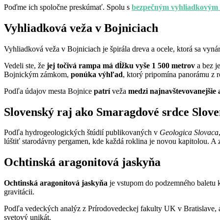
Poďme ich spoločne preskúmať. Spolu s
bezpečným vyhliadkovým l
Vyhliadková veža v Bojniciach
Vyhliadková veža v Bojniciach je špirála dreva a ocele, ktorá sa vynár
Vedeli ste, že
jej točivá rampa má dĺžku vyše 1 500 metrov
a bez j
Bojnickým zámkom,
ponúka výhľad
, ktorý pripomína panorámu z 
Podľa údajov mesta Bojnice
patrí
veža
medzi najnavštevovanejšie 
Slovenský raj ako Smaragdové srdce Slov
Podľa hydrogeologických štúdií publikovaných v
Geologica Slovaca
lúštiť starodávny pergamen, kde každá roklina je novou kapitolou. A 
Ochtinská aragonitová jaskyňa
Ochtinská aragonitová jaskyňa
je vstupom do podzemného baletu kri
gravitácii.
Podľa vedeckých analýz z Prírodovedeckej fakulty UK v Bratislave, 
svetový unikát.