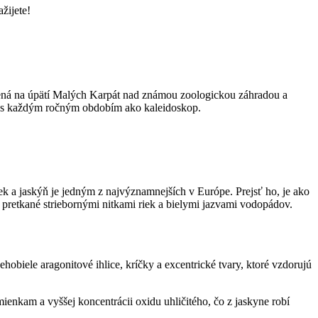
žijete!
ená na úpätí Malých Karpát nad známou zoologickou záhradou a
ní s každým ročným obdobím ako kaleidoskop.
k a jaskýň je jedným z najvýznamnejších v Európe. Prejsť ho, je ako
, pretkané striebornými nitkami riek a bielymi jazvami vodopádov.
biele aragonitové ihlice, kríčky a excentrické tvary, ktoré vzdorujú
nkam a vyššej koncentrácii oxidu uhličitého, čo z jaskyne robí