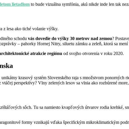
etom lietadlom
to bude vizuálna symfónia, akú nikde inde len tak neza
a z lesa ako tiché volanie výšky.
ediného schodu
vás dovedie do výšky 30 metrov nad zemou
? Postav
rozprávky – pahorky Hornej Nitry, siluetu zámku a zeleň, ktorá sa me
architektonické atrakcie regiónu
od svojho otvorenia v roku 2020.
enska
, unikátny krasový systém Slovenského raja s množstvom ponorných rie
z vtáčej perspektívy? Vlny zelených lesov sa vlnia ako rozbúrené more
štáľových sôch. Tu sa namiesto kvapľových útvarov rodia krehké, sneho
aragonitové formy vznikajú vďaka špecifickým mikroklimatickým podmie