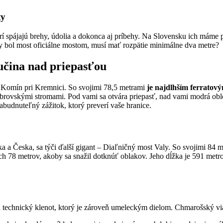
ty
torí spájajú brehy, údolia a dokonca aj príbehy. Na Slovensku ich máme 
y bol most oficiálne mostom, musí mať rozpätie minimálne dva metre?
učina nad priepasťou
te Komín pri Kremnici. So svojimi 78,5 metrami
je najdlhším ferratov
rovskými stromami. Pod vami sa otvára priepasť, nad vami modrá obloha
zabudnuteľný zážitok, ktorý preverí vaše hranice.
a a Česka, sa týči ďalší gigant – Diaľničný most Valy. So svojimi 84 m
ch 78 metrov, akoby sa snažil dotknúť oblakov. Jeho dĺžka je 591 metro
 technický klenot, ktorý je zároveň umeleckým dielom. Chmarošský via