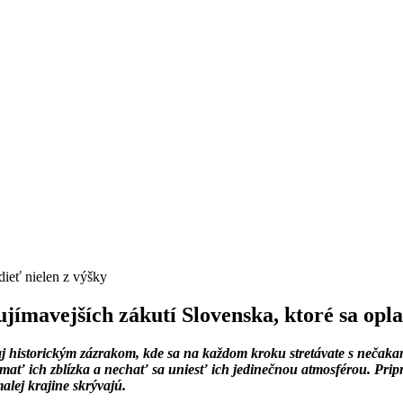
idieť nielen z výšky
ujímavejších zákutí Slovenska, ktoré sa oplat
 historickým zázrakom, kde sa na každom kroku stretávate s nečakanou
úmať ich zblízka a nechať sa uniesť ich jedinečnou atmosférou. Priprav
lej krajine skrývajú.