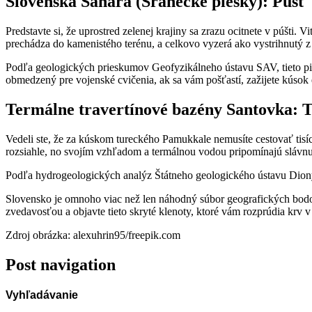
Slovenská Sahara (Šranecké piesky): Púšť 
Predstavte si, že uprostred zelenej krajiny sa zrazu ocitnete v púšti.
prechádza do kamenistého terénu, a celkovo vyzerá ako vystrihnutý z
Podľa geologických prieskumov Geofyzikálneho ústavu SAV, tieto pi
obmedzený pre vojenské cvičenia, ak sa vám pošťastí, zažijete kúsok
Termálne travertínové bazény Santovka: 
Vedeli ste, že za kúskom tureckého Pamukkale nemusíte cestovať tis
rozsiahle, no svojím vzhľadom a termálnou vodou pripomínajú slávnu t
Podľa hydrogeologických analýz Štátneho geologického ústavu Dionýz
Slovensko je omnoho viac než len náhodný súbor geografických bodov. 
zvedavosťou a objavte tieto skryté klenoty, ktoré vám rozprúdia krv v
Zdroj obrázka: alexuhrin95/freepik.com
Post navigation
Vyhľadávanie