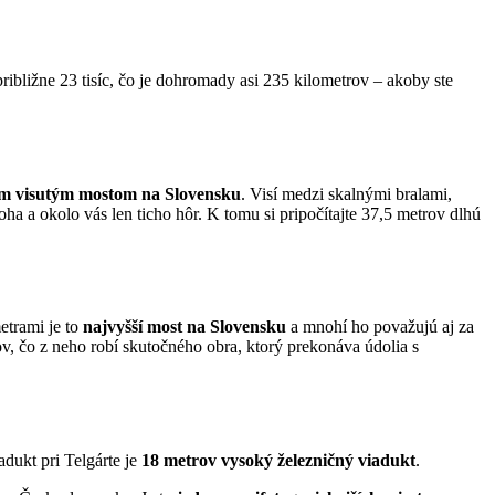
približne 23 tisíc, čo je dohromady asi 235 kilometrov – akoby ste
ým visutým mostom na Slovensku
. Visí medzi skalnými bralami,
 a okolo vás len ticho hôr. K tomu si pripočítajte 37,5 metrov dlhú
etrami je to
najvyšší most na Slovensku
a mnohí ho považujú aj za
v, čo z neho robí skutočného obra, ktorý prekonáva údolia s
dukt pri Telgárte je
18 metrov vysoký železničný viadukt
.