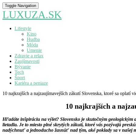
Toggle Navigation
LUXUZA.SK
Lifestyle
Kino
Hudba
Móda
Umenie
Zdravie a relax
Zaujímavosti
Bývanie
Tech
Šport
Kariéra a peniaze
10 najkrajších a najzaujímavejších zákutí Slovenska, ktoré sa oplatí v
10 najkrajších a najza
Hľadáte inšpiráciu na výlet? Slovensko je skutočným geologickým aj
lietadla. Je to miesto plné skrytých zákutí, ktoré vás pozývajú presk
nadýchnuť a jednoducho žasnúť nad tým, aké poklady sa v našej ma