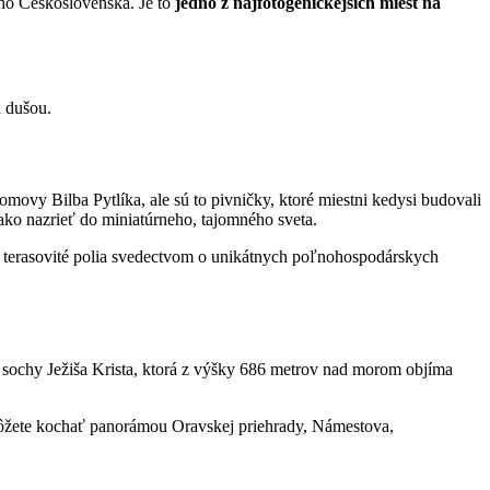
ého Československa. Je to
jedno z najfotogenickejších miest na
a dušou.
ovy Bilba Pytlíka, ale sú to pivničky, ktoré miestni kedysi budovali
 ako nazrieť do miniatúrneho, tajomného sveta.
ú terasovité polia svedectvom o unikátnych poľnohospodárskych
ku sochy Ježiša Krista, ktorá z výšky 686 metrov nad morom objíma
 môžete kochať panorámou Oravskej priehrady, Námestova,