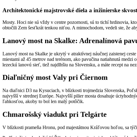
Architektonické majstrovské diela a inžinierske skvos
Mosty. Hoci nie sú vždy v centre pozornosti, sú to tichí hrdinovia, k
obtočili Zem šesťkrát tenkou niťou. A mimochodom, vedeli ste, že ab
Lanový most na Skalke: Adrenalínová pav
Lanový most na Skalke je ukrytý v atraktívnej náučnej zaistenej ces
miestami až 45 metrov nad terénom, ako pavučina natiahnutá medzi ob
lezeckú lanovú sieť, tiež najdlhšiu na Slovensku, a máte recept na ne
Diaľničný most Valy pri Čiernom
Na diaľnici D3 na Kysuciach, v blízkosti trojmedzia Slovenska, Poľsk
najvyšší v strednej Európe. Najvyšší pilier mosta dosahuje úctyhodný
ľahkosťou, akoby to bol len malý potôčik.
Chmarošský viadukt pri Telgárte
V blízkosti prameňa Hronu, pod majestátnou Kráľovou hoľou, sa týči