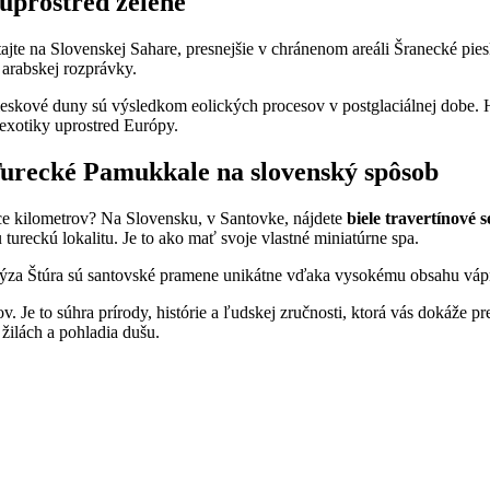
uprostred zelene
 Vitajte na Slovenskej Sahare, presnejšie v chránenom areáli Šranecké pi
 arabskej rozprávky.
eskové duny sú výsledkom eolických procesov v postglaciálnej dobe. 
 exotiky uprostred Európy.
Turecké Pamukkale na slovenský spôsob
íce kilometrov? Na Slovensku, v Santovke, nájdete
biele travertínové
ureckú lokalitu. Je to ako mať svoje vlastné miniatúrne spa.
a Štúra sú santovské pramene unikátne vďaka vysokému obsahu vápnika
Je to súhra prírody, histórie a ľudskej zručnosti, ktorá vás dokáže p
 žilách a pohladia dušu.