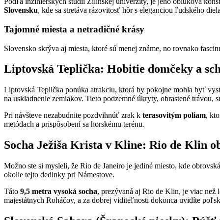
Podľa inžinierskych štúdií Žilinskej univerzity, je jeho oblúková k
Slovensku
, kde sa stretáva rázovitosť hôr s eleganciou ľudského diela
Tajomné miesta a netradičné krásy
Slovensko skrýva aj miesta, ktoré sú menej známe, no rovnako fascin
Liptovská Teplička: Hobitie domčeky a sc
Liptovská Teplička ponúka atrakciu, ktorá by pokojne mohla byť vyst
na uskladnenie zemiakov. Tieto podzemné úkryty, obrastené trávou, sú
Pri návšteve nezabudnite pozdvihnúť zrak k
terasovitým poliam
, kt
metódach a prispôsobení sa horskému terénu.
Socha Ježiša Krista v Kline: Rio de Klin 
Možno ste si mysleli, že Rio de Janeiro je jediné miesto, kde obrovs
okolie tejto dedinky pri Námestove.
Táto
9,5 metra vysoká socha
, prezývaná aj Rio de Klin, je viac n
majestátnych Roháčov, a za dobrej viditeľnosti dokonca uvidíte poľ