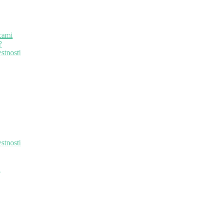
cami
?
stnosti
stnosti
u