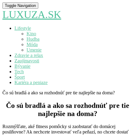
Toggle Navigation
LUXUZA.SK
Lifestyle
Kino
Hudba
Móda
Umenie
Zdravie a relax
Zaujímavosti
Bývanie
Tech
Šport
Kariéra a peniaze
Čo sú bradlá a ako sa rozhodnúť pre tie najlepšie na doma?
Čo sú bradlá a ako sa rozhodnúť pre tie
najlepšie na doma?
Rozmýšľate, aké fitness pomôcky si zaobstarať do domácej
posilňovne? Ak nechcete investovať veľa peňazí, no chcete dostať