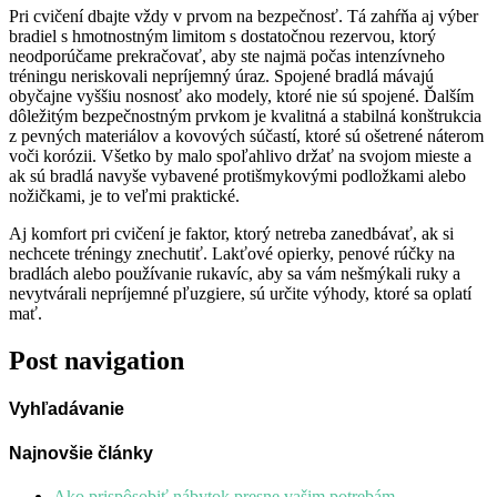
Pri cvičení dbajte vždy v prvom na bezpečnosť. Tá zahŕňa aj výber
bradiel s hmotnostným limitom s dostatočnou rezervou, ktorý
neodporúčame prekračovať, aby ste najmä počas intenzívneho
tréningu neriskovali nepríjemný úraz. Spojené bradlá mávajú
obyčajne vyššiu nosnosť ako modely, ktoré nie sú spojené. Ďalším
dôležitým bezpečnostným prvkom je kvalitná a stabilná konštrukcia
z pevných materiálov a kovových súčastí, ktoré sú ošetrené náterom
voči korózii. Všetko by malo spoľahlivo držať na svojom mieste a
ak sú bradlá navyše vybavené protišmykovými podložkami alebo
nožičkami, je to veľmi praktické.
Aj komfort pri cvičení je faktor, ktorý netreba zanedbávať, ak si
nechcete tréningy znechutiť. Lakťové opierky, penové rúčky na
bradlách alebo používanie rukavíc, aby sa vám nešmýkali ruky a
nevytvárali nepríjemné pľuzgiere, sú určite výhody, ktoré sa oplatí
mať.
Post navigation
Vyhľadávanie
Najnovšie články
Ako prispôsobiť nábytok presne vašim potrebám