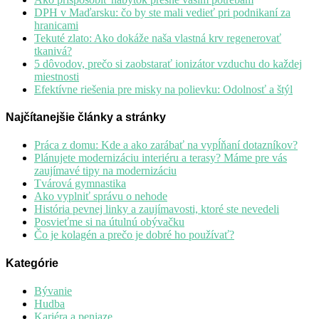
DPH v Maďarsku: čo by ste mali vedieť pri podnikaní za
hranicami
Tekuté zlato: Ako dokáže naša vlastná krv regenerovať
tkanivá?
5 dôvodov, prečo si zaobstarať ionizátor vzduchu do každej
miestnosti
Efektívne riešenia pre misky na polievku: Odolnosť a štýl
Najčítanejšie články a stránky
Práca z domu: Kde a ako zarábať na vypĺňaní dotazníkov?
Plánujete modernizáciu interiéru a terasy? Máme pre vás
zaujímavé tipy na modernizáciu
Tvárová gymnastika
Ako vyplniť správu o nehode
História pevnej linky a zaujímavosti, ktoré ste nevedeli
Posvieťme si na útulnú obývačku
Čo je kolagén a prečo je dobré ho používať?
Kategórie
Bývanie
Hudba
Kariéra a peniaze