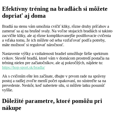
Efektívny tréning na bradlách si môžete
dopriať aj doma
Bradlá na stenu vám umožnia cvičiť kliky, rôzne druhy príťahov a
zamerať sa aj na brušné svaly. Na voľne stojacich bradlách si takisto
zacvičíte kliky, ale aj rôzne komplikovanejšie posilňovacie cvičenia
a vďaka tomu, že ich môžete od seba vzďaľovať podľa potreby,
máte možnosť si regulovať náročnosť.
Nastavenie výšky a vzdialenosti bradiel umožňuje širšie spektrum
cvikov. Skvelé bradlá, ktoré vám v domácom prostredí postačia na
tréning nielen pre začiatočníkov, ale aj pokročilých, nájdete tu:
https://hop-sport.sk/bradla/
Ak s cvičením ešte len začínate, dbajte v prvom rade na správny
postoj a radšej zvoľte menší počet opakovaní, no sústreďte sa na
prevedenie. Neskôr, keď naberiete silu, si môžete latku posunúť
vyššie.
Dôležité parametre, ktoré pomôžu pri
nákupe