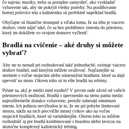
čo najviac muziky, treba sa poriadne zamyslieť, ako vyskladať
vybavenie tak, aby ste pokryli všetky potreby. Na posilňovanie
hornej polovice tela a kalisteniku sú perfektné napríklad bradlá.
Obyčajne sú finančne dostupné a vďaka tomu, že na trhu je viacero
druhov, viete nájsť také, čo sa bez problémov zmestia do priestoru,
ktorý im dokážete vo svojom domove vyčleniť.
Bradlá na cvičenie – aké druhy si môžete
vybrať?
Aby ste to nemali pri rozhodovaní také jednoduché, existuje viacero
druhov bradiel, nad ktorými môžete uvažovať. Najčastejšie sa
stretnete s voľne stojacimi alebo nástennými bradlami, ktoré sa dajú
upevniť na stenu. Okrem toho sú tu ešte bradlá na rebriny.
Pýtate sa, aký je medzi nimi rozdiel? V prvom rade závisí od vašich
priestorových možností. Bradlá s upevnením na stenu patria medzi
najrozšíreniešie domáce vybavenie, pretože zaberajú minimum
miesta. Ich jedinou nevýhodou je to, že ste pri pohybe limitovaní
stenou, takže na nich precvičíte menej cvikov ako na voľne
stojacich bradlách, ktoré sú variabilnejšie. Okrem toho sa môžete
rozhodnúť aj pre bradlá kombinované s hrazdou alebo lavicou na
skutočne komplexný kalistenický tréning.