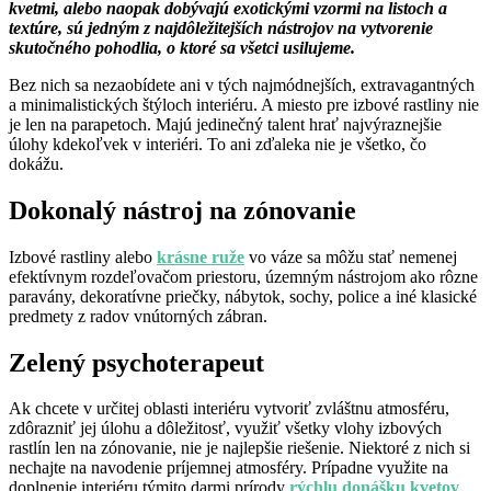
kvetmi, alebo naopak dobývajú exotickými vzormi na listoch a
textúre, sú jedným z najdôležitejších nástrojov na vytvorenie
skutočného pohodlia, o ktoré sa všetci usilujeme.
Bez nich sa nezaobídete ani v tých najmódnejších, extravagantných
a minimalistických štýloch interiéru. A miesto pre izbové rastliny nie
je len na parapetoch. Majú jedinečný talent hrať najvýraznejšie
úlohy kdekoľvek v interiéri. To ani zďaleka nie je všetko, čo
dokážu.
Dokonalý nástroj na zónovanie
Izbové rastliny alebo
krásne ruže
vo váze sa môžu stať nemenej
efektívnym rozdeľovačom priestoru, územným nástrojom ako rôzne
paravány, dekoratívne priečky, nábytok, sochy, police a iné klasické
predmety z radov vnútorných zábran.
Zelený psychoterapeut
Ak chcete v určitej oblasti interiéru vytvoriť zvláštnu atmosféru,
zdôrazniť jej úlohu a dôležitosť, využiť všetky vlohy izbových
rastlín len na zónovanie, nie je najlepšie riešenie. Niektoré z nich si
nechajte na navodenie príjemnej atmosféry. Prípadne využite na
doplnenie interiéru týmito darmi prírody
rýchlu donášku kvetov
.