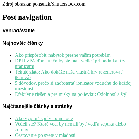
Zdroj obrázka: ponsulak/Shutterstock.com
Post navigation
Vyhľadávanie
Najnovšie články
Ako prispôsobiť nábytok presne vašim potrebám
DPH v Maďarsku: čo by ste mali vedieť pri podnikaní za
hranicami
Tekuté zlato: Ako dokáže naša vlastná krv regenerovať
tkanivá?
5 dôvodov, prečo si zaobstarať ionizátor vzduchu do každej
miestnosti
Efektívne riešenia pre misky na polievku: Odolnosť a štýl
Najčítanejšie články a stránky
Ako vyplniť správu o nehode
Vedeli ste? Ktoré veci by nemali byť vedľa septika alebo
žumpy
Cestovanie po svete v mladosti