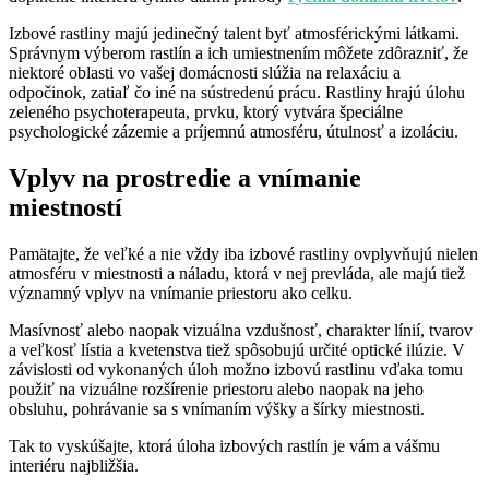
Izbové rastliny majú jedinečný talent byť atmosférickými látkami.
Správnym výberom rastlín a ich umiestnením môžete zdôrazniť, že
niektoré oblasti vo vašej domácnosti slúžia na relaxáciu a
odpočinok, zatiaľ čo iné na sústredenú prácu. Rastliny hrajú úlohu
zeleného psychoterapeuta, prvku, ktorý vytvára špeciálne
psychologické zázemie a príjemnú atmosféru, útulnosť a izoláciu.
Vplyv na prostredie a vnímanie
miestností
Pamätajte, že veľké a nie vždy iba izbové rastliny ovplyvňujú nielen
atmosféru v miestnosti a náladu, ktorá v nej prevláda, ale majú tiež
významný vplyv na vnímanie priestoru ako celku.
Masívnosť alebo naopak vizuálna vzdušnosť, charakter línií, tvarov
a veľkosť lístia a kvetenstva tiež spôsobujú určité optické ilúzie. V
závislosti od vykonaných úloh možno izbovú rastlinu vďaka tomu
použiť na vizuálne rozšírenie priestoru alebo naopak na jeho
obsluhu, pohrávanie sa s vnímaním výšky a šírky miestnosti.
Tak to vyskúšajte, ktorá úloha izbových rastlín je vám a vášmu
interiéru najbližšia.