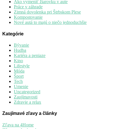
Ako vymeniť žiarovku v aute
Práce v záhrade
Zimná dovolenka pri Štrbskom Plese
Kompostovanie
Nové autá to majú o niečo jednoduchšie
Kategórie
Bývanie
Hudba
Kariéra a peniaze
Kino
Lifestyle
Móda
Šport
Tech
Umenie
Uncategorized
Zaujímavosti
Zdravie a relax
Zaujímavé zľavy a články
Zľava na 4Home