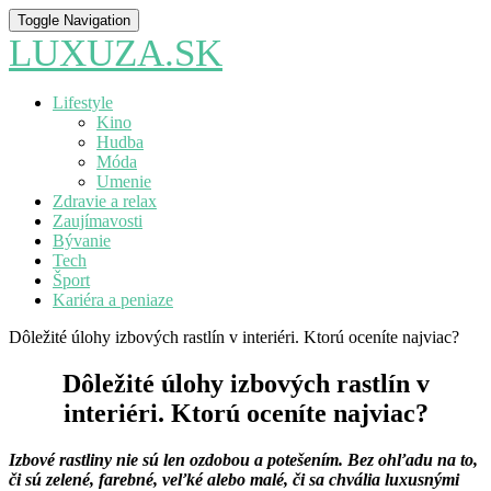
Toggle Navigation
LUXUZA.SK
Lifestyle
Kino
Hudba
Móda
Umenie
Zdravie a relax
Zaujímavosti
Bývanie
Tech
Šport
Kariéra a peniaze
Dôležité úlohy izbových rastlín v interiéri. Ktorú oceníte najviac?
Dôležité úlohy izbových rastlín v
interiéri. Ktorú oceníte najviac?
Izbové rastliny nie sú len ozdobou a potešením. Bez ohľadu na to,
či sú zelené, farebné, veľké alebo malé, či sa chvália luxusnými