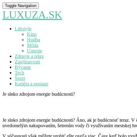
Toggle Navigation
LUXUZA.SK
Lifestyle
Kino
Hudba
Móda
Umenie
Zdravie a relax
Zaujímavosti
Bývanie
Tech
Šport
Kariéra a peniaze
Je slnko zdrojom energie budúcnosti?
Je slnko zdrojom energie budúcnosti? Áno, ak je budúcnosť teraz. V ča
uvedomelým nakupovaním, šetrením vody či využívaním mestskej hro
V súčasnosti však môžete urobiť ešte oveľa viac. Časy keď bolo využi