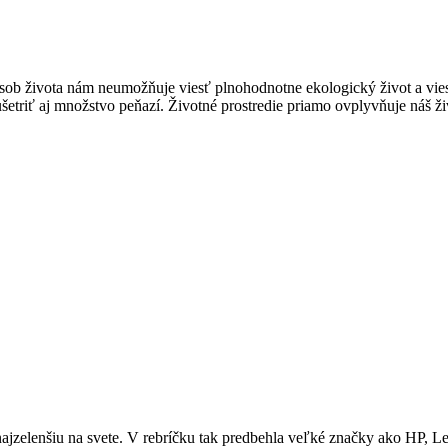
ob života nám neumožňuje viesť plnohodnotne ekologický život a viesť
šetriť aj množstvo peňazí. Životné prostredie priamo ovplyvňuje náš 
jzelenšiu na svete. V rebríčku tak predbehla veľké značky ako HP, Len