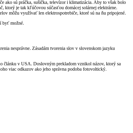
e ako sú práčka, sušička, televízor i klimatizácia. Aby to však bolo
č, ktorý je tak kľúčovou súčasťou domácej solárnej elektrárne.
elov môžu využívať len elektrospotrebiče, ktoré sú na ňu pripojené.
usí byť možné.
žiarenia nesprávne. Zásadám tvorenia slov v slovenskom jazyku
kého článku v USA. Doslovným prekladom vznikol názov, ktorý sa
noho viac odkazov ako jeho správna podoba fotovoltický.