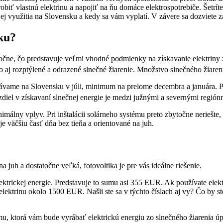
ť vlastnú elektrinu a napojiť na ňu domáce elektrospotrebiče. Šetríte p
 jej využitia na Slovensku a kedy sa vám vyplatí. V závere sa dozviete 
ku?
ročne, čo predstavuje veľmi vhodné podmienky na získavanie elektriny 
ho aj rozptýlené a odrazené slnečné žiarenie. Množstvo slnečného žia
vame na Slovensku v júli, minimum na prelome decembra a januára. Po
zdiel v získavaní slnečnej energie je medzi južnými a severnými regió
málny vplyv. Pri inštalácii solárneho systému preto zbytočne neriešt
e väčšiu časť dňa bez tieňa a orientované na juh.
a juh a dostatočne veľká, fotovoltika je pre vás ideálne riešenie.
trickej energie. Predstavuje to sumu asi 355 EUR. Ak používate elektr
ektrinu okolo 1500 EUR. Našli ste sa v týchto číslach aj vy? Čo by st
mu, ktorá vám bude vyrábať elektrickú energiu zo slnečného žiarenia úp