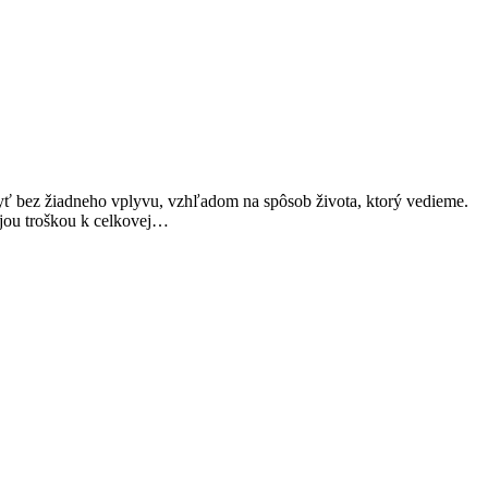
e byť bez žiadneho vplyvu, vzhľadom na spôsob života, ktorý vedieme.
vojou troškou k celkovej…