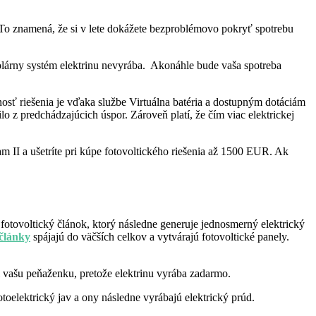
 To znamená, že si v lete dokážete bezproblémovo pokryť spotrebu
solárny systém elektrinu nevyrába. Akonáhle bude vaša spotreba
tnosť riešenia je vďaka službe Virtuálna batéria a dostupným dotáciám
ilo z predchádzajúcich úspor. Zároveň platí, že čím viac elektrickej
 II a ušetríte pri kúpe fotovoltického riešenia až 1500 EUR. Ak
 fotovoltický článok, ktorý následne generuje jednosmerný elektrický
 články
spájajú do väčších celkov a vytvárajú fotovoltické panely.
 i vašu peňaženku, pretože elektrinu vyrába zadarmo.
otoelektrický jav a ony následne vyrábajú elektrický prúd.