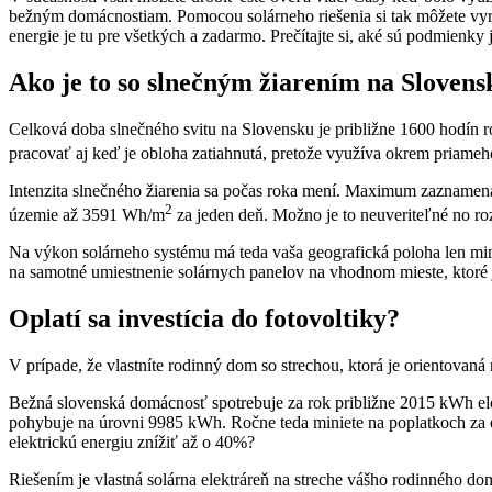
bežným domácnostiam. Pomocou solárneho riešenia si tak môžete vyrobi
energie je tu pre všetkých a zadarmo. Prečítajte si, aké sú podmienky
Ako je to so slnečným žiarením na Slovens
Celková doba slnečného svitu na Slovensku je približne 1600 hodín 
pracovať aj keď je obloha zatiahnutá, pretože využíva okrem priame
Intenzita slnečného žiarenia sa počas roka mení. Maximum zaznamená
2
územie až 3591 Wh/m
za jeden deň. Možno je to neuveriteľné no ro
Na výkon solárneho systému má teda vaša geografická poloha len mini
na samotné umiestnenie solárnych panelov na vhodnom mieste, ktoré j
Oplatí sa investícia do fotovoltiky?
V prípade, že vlastníte rodinný dom so strechou, ktorá je orientovaná n
Bežná slovenská domácnosť spotrebuje za rok približne 2015 kWh elek
pohybuje na úrovni 9985 kWh. Ročne teda miniete na poplatkoch za el
elektrickú energiu znížiť až o 40%?
Riešením je vlastná solárna elektráreň na streche vášho rodinného do