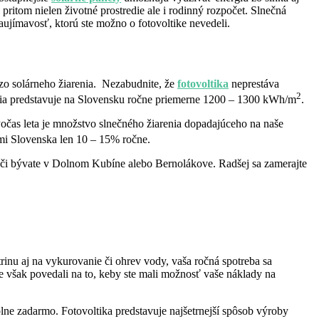
ritom nielen životné prostredie ale i rodinný rozpočet. Slnečná
zaujímavosť, ktorú ste možno o fotovoltike nevedeli.
zo solárneho žiarenia. Nezabudnite, že
fotovoltika
neprestáva
2
renia predstavuje na Slovensku ročne priemerne 1200 – 1300 kWh/m
.
čas leta je množstvo slnečného žiarenia dopadajúceho na naše
nmi Slovenska len 10 – 15% ročne.
e, či bývate v Dolnom Kubíne alebo Bernolákove. Radšej sa zamerajte
inu aj na vykurovanie či ohrev vody, vaša ročná spotreba sa
e však povedali na to, keby ste mali možnosť vaše náklady na
lne zadarmo. Fotovoltika predstavuje najšetrnejší spôsob výroby