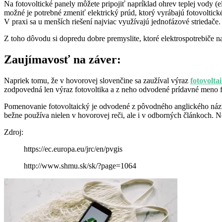
Na fotovoltické panely môžete pripojiť napríklad ohrev teplej vody (el
možné je potrebné zmeniť elektrický prúd, ktorý vyrábajú fotovoltick
V praxi sa u menších riešení najviac využívajú jednofázové striedače.
Z toho dôvodu si dopredu dobre premyslite, ktoré elektrospotrebiče n
Zaujímavosť na záver:
Napriek tomu, že v hovorovej slovenčine sa zaužíval výraz
fotovolta
zodpovedná len výraz fotovoltika a z neho odvodené prídavné meno f
Pomenovanie fotovoltaický je odvodené z pôvodného anglického názvu
bežne používa nielen v hovorovej reči, ale i v odborných článkoch
Zdroj:
https://ec.europa.eu/jrc/en/pvgis
http://www.shmu.sk/sk/?page=1064