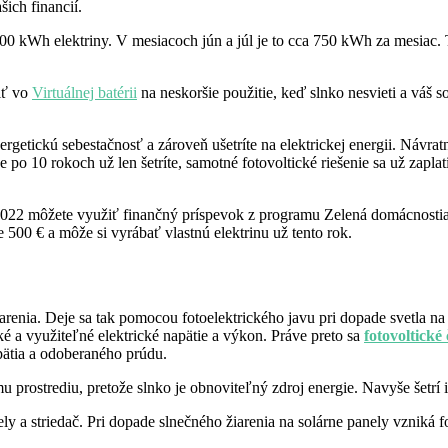
šich financií.
00 kWh elektriny. V mesiacoch jún a júl je to cca 750 kWh za mesiac.
iť vo
Virtuálnej batérii
na neskoršie použitie, keď slnko nesvieti a váš 
nergetickú sebestačnosť a zároveň ušetríte na elektrickej energii. Návra
 po 10 rokoch už len šetríte, samotné fotovoltické riešenie sa už zaplat
2022 môžete využiť finančný príspevok z programu Zelená domácnostiam
 500 € a môže si vyrábať vlastnú elektrinu už tento rok.
arenia. Deje sa tak pomocou fotoelektrického javu pri dopade svetla na
 a využiteľné elektrické napätie a výkon. Práve preto sa
fotovoltické
pätia a odoberaného prúdu.
ému prostrediu, pretože slnko je obnoviteľný zdroj energie. Navyše šetrí
ely a striedač. Pri dopade slnečného žiarenia na solárne panely vzniká f