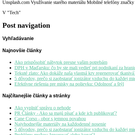
Unsplash.com Využívanie starého materiálu Mobilné telefóny značky
V "Tech"
Post navigation
Vyhľadávanie
Najnovšie články
Ako prispôsobiť nábytok presne vašim potrebám
DPH v Maďarsku: čo by ste mali vedieť pri podnikaní za hrani
Tekuté zlato: Ako dokáže naša vlastná krv regenerovať tkanivá
5 dôvodov, prečo si zaobstarať ionizátor vzduchu do každej mie
Efektívne riešenia pre misky na polievku: Odolnosť a štýl
Najčítanejšie články a stránky
Ako vyplniť správu o nehode
PR Články - Ako sa majú písať a kde ich publikovať?
Cane Corso - obor s jemnou povahou
Najvhodnejšie materiály na každodenné nosenie
5 dôvodov, prečo si zaobstarať ionizátor vzduchu do každej mie
Problémy mužov: Ignorovať alebo konať?