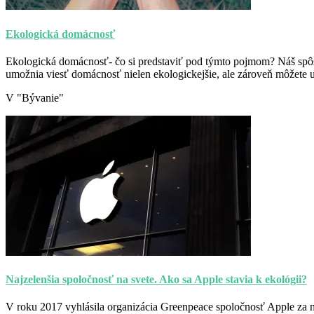
Ekologická domácnosť
Ekologická domácnosť- čo si predstaviť pod týmto pojmom? Náš spôs
umožnia viesť domácnosť nielen ekologickejšie, ale zároveň môžete u
V "Bývanie"
Najzelenšia spoločnosť na svete. Ako sa Apple stavia k ekológii?
V roku 2017 vyhlásila organizácia Greenpeace spoločnosť Apple za na