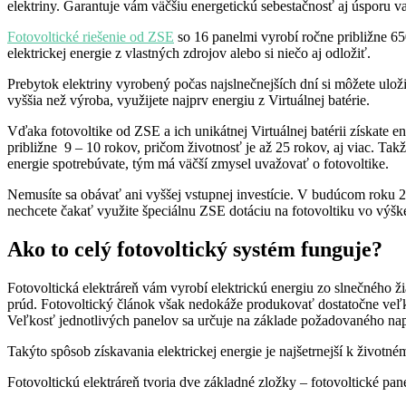
elektriny. Garantuje vám väčšiu energetickú sebestačnosť aj úsporu va
Fotovoltické riešenie od ZSE
so 16 panelmi vyrobí ročne približne 65
elektrickej energie z vlastných zdrojov alebo si niečo aj odložiť.
Prebytok elektriny vyrobený počas najslnečnejších dní si môžete ulož
vyššia než výroba, využijete najprv energiu z Virtuálnej batérie.
Vďaka fotovoltike od ZSE a ich unikátnej Virtuálnej batérii získate e
približne 9 – 10 rokov, pričom životnosť je až 25 rokov, aj viac. Takže
energie spotrebúvate, tým má väčší zmysel uvažovať o fotovoltike.
Nemusíte sa obávať ani vyššej vstupnej investície. V budúcom roku 
nechcete čakať využite špeciálnu ZSE dotáciu na fotovoltiku vo výške
Ako to celý fotovoltický systém funguje?
Fotovoltická elektráreň vám vyrobí elektrickú energiu zo slnečného ži
prúd. Fotovoltický článok však nedokáže produkovať dostatočne veľké
Veľkosť jednotlivých panelov sa určuje na základe požadovaného na
Takýto spôsob získavania elektrickej energie je najšetrnejší k životn
Fotovoltickú elektráreň tvoria dve základné zložky – fotovoltické pan