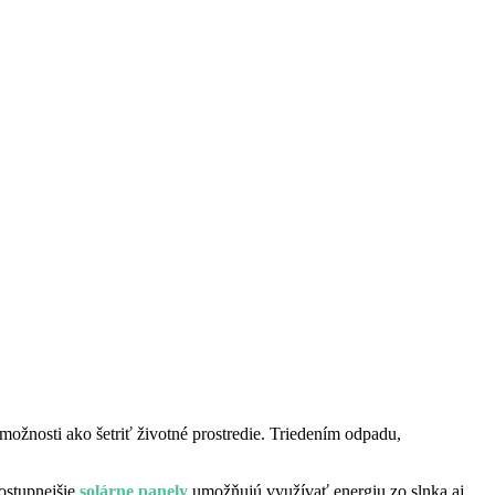
 možnosti ako šetriť životné prostredie. Triedením odpadu,
dostupnejšie
solárne panely
umožňujú využívať energiu zo slnka aj