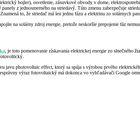
ektrický bojler), osvetlenie, zásuvkové obvody v dome, elektrospotrebič
é panely z jednosmerného na striedavý. Túto zmenu zabezpečuje strieda
 Znamená to, že striedač má len jednu fázu a elektrinu zo solárnych pan
apojíte na solárny zdroj energie, pretože neskoršie prepojenie fáz nem
ika
, je toto pomenovanie získavania elektrickej energie zo slnečného 
otovoltický.
 javu photovoltaic effect, ktorý sa spája s výrobou prvého elektric
. Nesprávny výraz fotovoltaický má dokonca vo vyhľadávači Google om