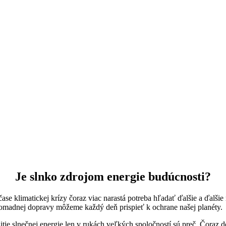
Je slnko zdrojom energie budúcnosti?
se klimatickej krízy čoraz viac narastá potreba hľadať ďalšie a ďalšie
madnej dopravy môžeme každý deň prispieť k ochrane našej planéty.
tie slnečnej energie len v rukách veľkých spoločností sú preč. Čoraz 