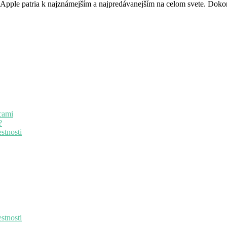
 Apple patria k najznámejším a najpredávanejším na celom svete. Do
cami
?
stnosti
stnosti