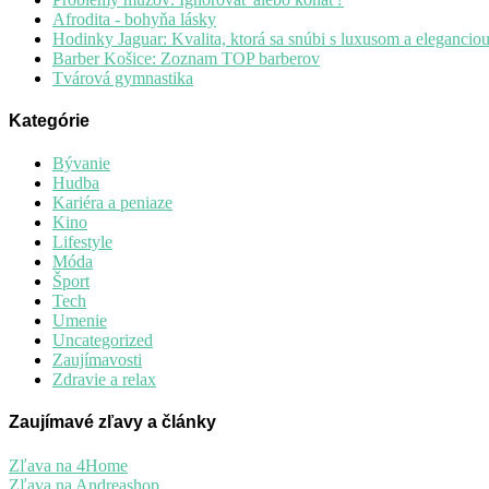
Afrodita - bohyňa lásky
Hodinky Jaguar: Kvalita, ktorá sa snúbi s luxusom a elegancio
Barber Košice: Zoznam TOP barberov
Tvárová gymnastika
Kategórie
Bývanie
Hudba
Kariéra a peniaze
Kino
Lifestyle
Móda
Šport
Tech
Umenie
Uncategorized
Zaujímavosti
Zdravie a relax
Zaujímavé zľavy a články
Zľava na 4Home
Zľava na Andreashop