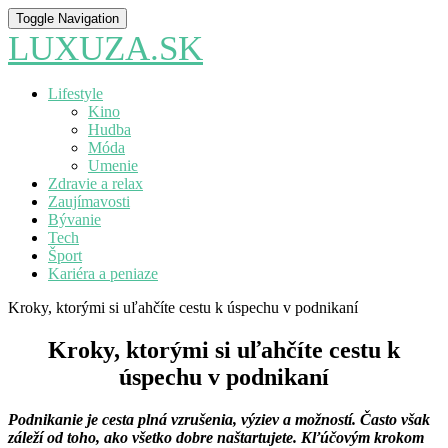
Toggle Navigation
LUXUZA.SK
Lifestyle
Kino
Hudba
Móda
Umenie
Zdravie a relax
Zaujímavosti
Bývanie
Tech
Šport
Kariéra a peniaze
Kroky, ktorými si uľahčíte cestu k úspechu v podnikaní
Kroky, ktorými si uľahčíte cestu k
úspechu v podnikaní
Podnikanie je cesta plná vzrušenia, výziev a možností. Často však
záleží od toho, ako všetko dobre naštartujete. Kľúčovým krokom