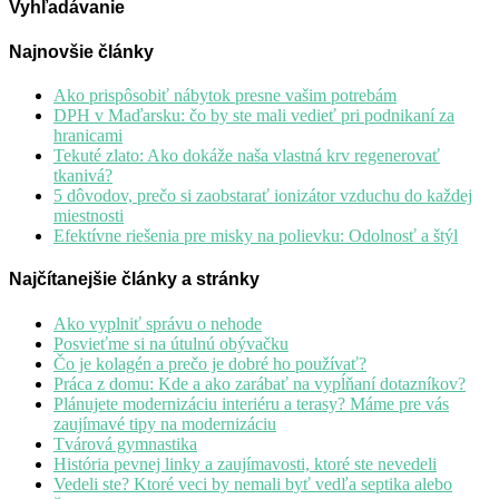
Vyhľadávanie
Najnovšie články
Ako prispôsobiť nábytok presne vašim potrebám
DPH v Maďarsku: čo by ste mali vedieť pri podnikaní za
hranicami
Tekuté zlato: Ako dokáže naša vlastná krv regenerovať
tkanivá?
5 dôvodov, prečo si zaobstarať ionizátor vzduchu do každej
miestnosti
Efektívne riešenia pre misky na polievku: Odolnosť a štýl
Najčítanejšie články a stránky
Ako vyplniť správu o nehode
Posvieťme si na útulnú obývačku
Čo je kolagén a prečo je dobré ho používať?
Práca z domu: Kde a ako zarábať na vypĺňaní dotazníkov?
Plánujete modernizáciu interiéru a terasy? Máme pre vás
zaujímavé tipy na modernizáciu
Tvárová gymnastika
História pevnej linky a zaujímavosti, ktoré ste nevedeli
Vedeli ste? Ktoré veci by nemali byť vedľa septika alebo