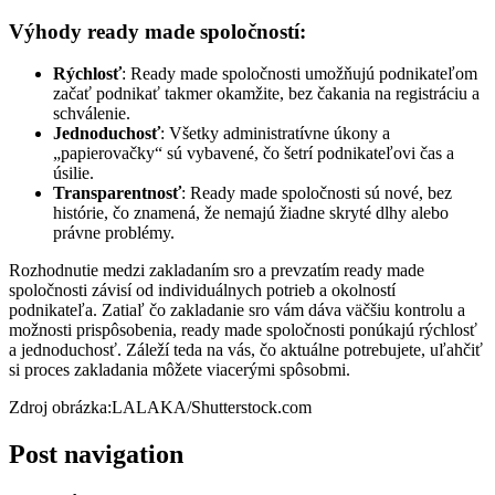
Výhody ready made spoločností:
Rýchlosť
: Ready made spoločnosti umožňujú podnikateľom
začať podnikať takmer okamžite, bez čakania na registráciu a
schválenie.
Jednoduchosť
: Všetky administratívne úkony a
„papierovačky“ sú vybavené, čo šetrí podnikateľovi čas a
úsilie.
Transparentnosť
: Ready made spoločnosti sú nové, bez
histórie, čo znamená, že nemajú žiadne skryté dlhy alebo
právne problémy.
Rozhodnutie medzi zakladaním sro a prevzatím ready made
spoločnosti závisí od individuálnych potrieb a okolností
podnikateľa. Zatiaľ čo zakladanie sro vám dáva väčšiu kontrolu a
možnosti prispôsobenia, ready made spoločnosti ponúkajú rýchlosť
a jednoduchosť. Záleží teda na vás, čo aktuálne potrebujete, uľahčiť
si proces zakladania môžete viacerými spôsobmi.
Zdroj obrázka:LALAKA/Shutterstock.com
Post navigation