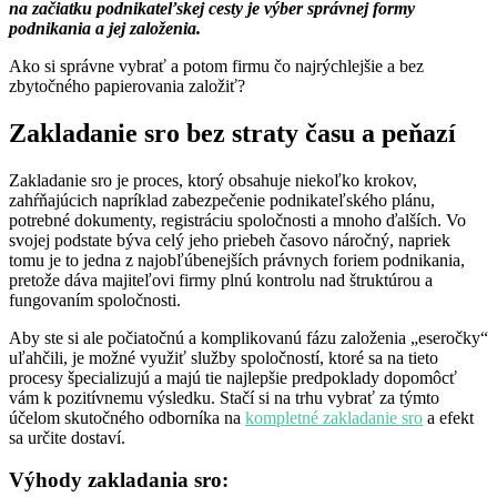
na začiatku podnikateľskej cesty je výber správnej formy
podnikania a jej založenia.
Ako si správne vybrať a potom firmu čo najrýchlejšie a bez
zbytočného papierovania založiť?
Zakladanie sro bez straty času a peňazí
Zakladanie sro je proces, ktorý obsahuje niekoľko krokov,
zahŕňajúcich napríklad zabezpečenie podnikateľského plánu,
potrebné dokumenty, registráciu spoločnosti a mnoho ďalších. Vo
svojej podstate býva celý jeho priebeh časovo náročný, napriek
tomu je to jedna z najobľúbenejších právnych foriem podnikania,
pretože dáva majiteľovi firmy plnú kontrolu nad štruktúrou a
fungovaním spoločnosti.
Aby ste si ale počiatočnú a komplikovanú fázu založenia „eseročky“
uľahčili, je možné využiť služby spoločností, ktoré sa na tieto
procesy špecializujú a majú tie najlepšie predpoklady dopomôcť
vám k pozitívnemu výsledku. Stačí si na trhu vybrať za týmto
účelom skutočného odborníka na
kompletné zakladanie sro
a efekt
sa určite dostaví.
Výhody zakladania sro: