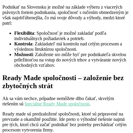
Podnikať na Slovensku je možné na základe výberu z viacerých
právnych foriem podnikania, spoločnosť s ručením obmedzeným je
však najobľúbenejšia, čo má svoje dôvody a výhody, medzi ktoré
patrí:
Flexibilita
: Spoločnosť je možné zakladať podľa
individuálnych požiadaviek a potrieb.
Kontrola
: Zakladateľ má kontrolu nad celým procesom a
výslednou štruktúrou spoločnosti.
Možnosti
: Založenie sro môže byť pre podnikateľa skvelou
príležitosťou na vstup do nových trhov a vytváranie nových
obchodných vzťahov.
Ready Made spoločnosti – založenie bez
zbytočných strát
Ak sa vám nechce, prípadne nemôžete dlho čakať, skvelým
riešením sú
špeciálne Ready Made spoločnosti
.
Ready made sú predzaložené spoločnosti, ktoré sú pripravené na
prevzatie a okamžité použitie. Ide preto o výhodné riešenie najmä
pre tých, ktorí chcú začať podnikať bez potreby prechádzať celým
procesom vytvorenia firmy.