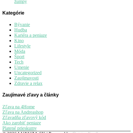
žumpy
Kategórie
Bývanie
Hudba
Kariéra a peniaze
Kino
Lifestyle
Móda
Šport
Tech
Umenie
Uncategorized
Zaujímavosti
Zdravie a relax
Zaujímavé zľavy a články
Zľava na 4Home
Zľava na Andreashop
Zľavadňa zľavový kód
Ako zarobiť peniaze
Platené prieskumy