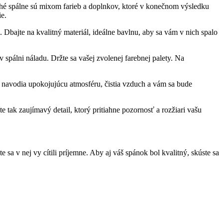
nohé spálne sú mixom farieb a doplnkov, ktoré v konečnom výsledku
e.
. Dbajte na kvalitný materiál, ideálne bavlnu, aby sa vám v nich spalo
 spálni náladu. Držte sa vašej zvolenej farebnej palety. Na
i navodia upokojujúcu atmosféru, čistia vzduch a vám sa bude
e tak zaujímavý detail, ktorý pritiahne pozornosť a rozžiari vašu
 sa v nej vy cítili príjemne. Aby aj váš spánok bol kvalitný, skúste sa