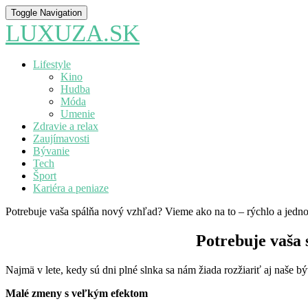
Toggle Navigation
LUXUZA.SK
Lifestyle
Kino
Hudba
Móda
Umenie
Zdravie a relax
Zaujímavosti
Bývanie
Tech
Šport
Kariéra a peniaze
Potrebuje vaša spálňa nový vzhľad? Vieme ako na to – rýchlo a jedn
Potrebuje vaša 
Najmä v lete, kedy sú dni plné slnka sa nám žiada rozžiariť aj naše 
Mal
é
zmeny s veľkým efektom