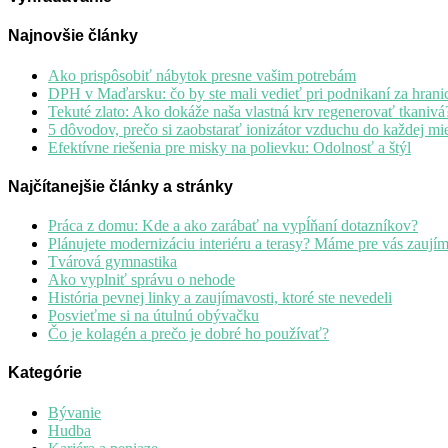
Najnovšie články
Ako prispôsobiť nábytok presne vašim potrebám
DPH v Maďarsku: čo by ste mali vedieť pri podnikaní za hrani
Tekuté zlato: Ako dokáže naša vlastná krv regenerovať tkanivá
5 dôvodov, prečo si zaobstarať ionizátor vzduchu do každej mie
Efektívne riešenia pre misky na polievku: Odolnosť a štýl
Najčítanejšie články a stránky
Práca z domu: Kde a ako zarábať na vypĺňaní dotazníkov?
Plánujete modernizáciu interiéru a terasy? Máme pre vás zaují
Tvárová gymnastika
Ako vyplniť správu o nehode
História pevnej linky a zaujímavosti, ktoré ste nevedeli
Posvieťme si na útulnú obývačku
Čo je kolagén a prečo je dobré ho používať?
Kategórie
Bývanie
Hudba