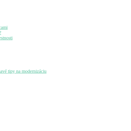
cami
?
stnosti
mavé tipy na modernizáciu