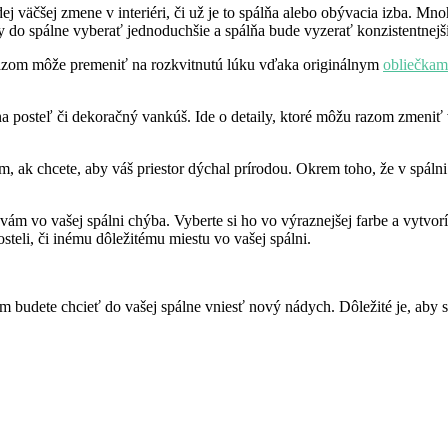
j väčšej zmene v interiéri, či už je to spálňa alebo obývacia izba. M
do spálne vyberať jednoduchšie a spálňa bude vyzerať konzistentnejši
azom môže premeniť na rozkvitnutú lúku vďaka originálnym
obliečkam
na posteľ či dekoračný vankúš. Ide o detaily, ktoré môžu razom zmeniť v
m, ak chcete, aby váš priestor dýchal prírodou. Okrem toho, že v spáln
ám vo vašej spálni chýba. Vyberte si ho vo výraznejšej farbe a vytvorít
teli, či inému dôležitému miestu vo vašej spálni.
m budete chcieť do vašej spálne vniesť nový nádych. Dôležité je, aby ste