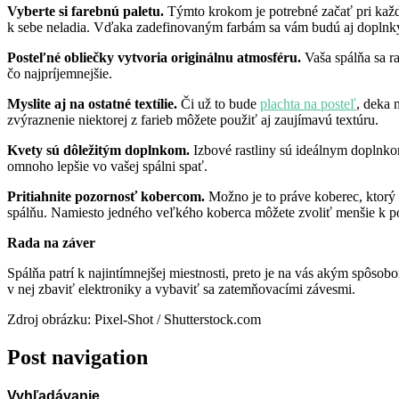
Vyberte si farebnú paletu.
Týmto krokom je potrebné začať pri každe
k sebe neladia. Vďaka zadefinovaným farbám sa vám budú aj doplnky 
Posteľn
é obliečky vytvoria originálnu atmosf
éru.
Vaša spálňa sa r
čo najpríjemnejšie.
Myslite aj na ostatn
é textílie.
Či už to bude
plachta na posteľ
, deka 
zvýraznenie niektorej z farieb môžete použiť aj zaujímavú textúru.
Kvety sú dôležitým doplnkom.
Izbové rastliny sú ideálnym doplnko
omnoho lepšie vo vašej spálni spať.
Pritiahnite pozornosť kobercom.
Možno je to práve koberec, ktorý v
spálňu. Namiesto jedného veľkého koberca môžete zvoliť menšie k pos
Rada na záver
Spálňa patrí k najintímnejšej miestnosti, preto je na vás akým spôsobo
v nej zbaviť elektroniky a vybaviť sa zatemňovacími závesmi.
Zdroj obrázku: Pixel-Shot / Shutterstock.com
Post navigation
Vyhľadávanie