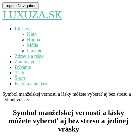
Toggle Navigation
LUXUZA.SK
Lifestyle
Kino
Hudba
Móda
Umenie
Zdravie a relax
Zaujímavosti
Bývanie
Tech
Šport
Kariéra a peniaze
Symbol manželskej vernosti a lásky môžete vyberať aj bez stresu a
jedinej vrásky
Symbol manželskej vernosti a lásky
môžete vyberať aj bez stresu a jedinej
vrásky