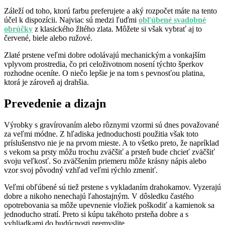
Záleží od toho, ktorú farbu preferujete a aký rozpočet máte na tento
účel k dispozícii. Najviac sú medzi ľuďmi
obľúbené svadobné
obrúčky
z klasického žltého zlata. Môžete si však vybrať aj to
červené, biele alebo ružové.
Zlaté prstene veľmi dobre odolávajú mechanickým a vonkajším
vplyvom prostredia, čo pri celoživotnom nosení týchto šperkov
rozhodne oceníte. O niečo lepšie je na tom s pevnosťou platina,
ktorá je zároveň aj drahšia.
Prevedenie a dizajn
Výrobky s gravírovaním alebo rôznymi vzormi sú dnes považované
za veľmi módne. Z hľadiska jednoduchosti použitia však toto
príslušenstvo nie je na prvom mieste. A to všetko preto, že napríklad
s vekom sa prsty môžu trochu zväčšiť a prsteň bude chcieť zväčšiť
svoju veľkosť. So zväčšením priemeru môže krásny nápis alebo
vzor svoj pôvodný vzhľad veľmi rýchlo zmeniť.
Veľmi obľúbené sú tiež prstene s vykladaním drahokamov. Vyzerajú
dobre a nikoho nenechajú ľahostajným. V dôsledku častého
opotrebovania sa môže upevnenie vložiek poškodiť a kamienok sa
jednoducho stratí. Preto si kúpu takéhoto prsteňa dobre a s
vyhliadkami do budúcnosti premyslite.