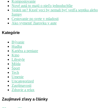
Kompostovanie
Nové autá to majú o niečo jednoduchšie
Vedeli ste? Ktoré veci by nemali byť vedľa septika alebo
žumpy
Cestovanie po svete v mladosti
Ako vymeniť žiarovku v aute
Kategórie
Bývanie
Hudba
Kariéra a peniaze
Kino
Lifestyle
Móda
Šport
Tech
Umenie
Uncategorized
Zaujímavosti
Zdravie a relax
Zaujímavé zľavy a články