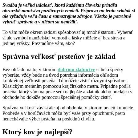
Svadba je veľká udalosť, ktorá každému človeku prináša
obrovské množstvo pozitívnych emócií. Príprava na tento sviatok si
ale vyžaduje veľa času a samozrejme zdrojov. Všetko je potrebné
vybrať správne a v ničom sa nemýliť.
To vám môže okrem radosti spôsobovať aj mnohé starosti. Vyberať
si ale symbol manželskej vernosti a lásky môžete aj bez stresu a
jedinej vrásky. Prezradíme vám, ako?
Správna veľkosť prsteňov je základ
Bez ohľadu na to, v ktorom
dobrom zlatníctve
si tieto šperky
vyberáte, vždy bude na úvod potrebná informácia ohľadom
konkrétnej veľkosti prsteňa. Tú môžete zistiť rôznymi spôsobmi.
Klasickým meraním pomocou krajčírskeho metra. Prípadne podľa
prsteňa, ktorý vám na prste sedí najlepšie a zlatník alebo predajca v
obchode ho dokáže pomocou špeciálnej pomôcky zistiť.
Správna veľkosť závisí ale aj od obdobia, v ktorom prsteň kupujete.
Poobede a v horúčavách môžu byť vaše prsty opuchnuté, preto
nenechávajte výber prsteňa na poslednú chvíľu.
Ktorý kov je najlepší?