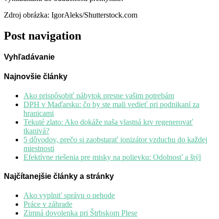
Zdroj obrázka: IgorAleks/Shutterstock.com
Post navigation
Vyhľadávanie
Najnovšie články
Ako prispôsobiť nábytok presne vašim potrebám
DPH v Maďarsku: čo by ste mali vedieť pri podnikaní za
hranicami
Tekuté zlato: Ako dokáže naša vlastná krv regenerovať
tkanivá?
5 dôvodov, prečo si zaobstarať ionizátor vzduchu do každej
miestnosti
Efektívne riešenia pre misky na polievku: Odolnosť a štýl
Najčítanejšie články a stránky
Ako vyplniť správu o nehode
Práce v záhrade
Zimná dovolenka pri Štrbskom Plese