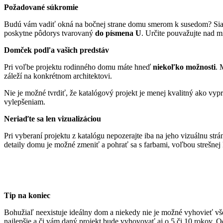
Požadované súkromie
Budú vám vadiť okná na bočnej strane domu smerom k susedom? Siah
poskytne pôdorys tvarovaný
do písmena U
. Určite pouvažujte nad 
Domček podľa vašich predstáv
Pri voľbe projektu rodinného domu máte hneď
niekoľko možnosti
. 
záleží na konkrétnom architektovi.
Nie je možné tvrdiť, že katalógový projekt je menej kvalitný ako vyp
vylepšeniam.
Neriaďte sa len vizualizáciou
Pri vyberaní projektu z katalógu nepozerajte iba na jeho vizuálnu st
detaily domu je možné zmeniť a pohrať sa s farbami, voľbou strešne
Tip na koniec
Bohužiaľ neexistuje ideálny dom a niekedy nie je možné vyhovieť vš
najlepšie a či vám daný projekt bude vyhovovať aj o 5 či 10 rokov. O