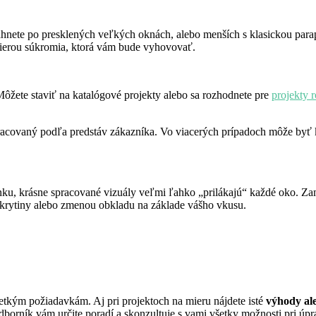
nete po presklených veľkých oknách, alebo menších s klasickou par
mierou súkromia, ktorá vám bude vyhovovať.
Môžete staviť na katalógové projekty alebo sa rozhodnete pre
projekty 
racovaný podľa predstáv zákazníka. Vo viacerých prípadoch môže byť ka
ránku, krásne spracované vizuály veľmi ľahko „prilákajú“ každé oko. Za
j krytiny alebo zmenou obkladu na základe vášho vkusu.
etkým požiadavkám. Aj pri projektoch na mieru nájdete isté
výhody al
dborník vám určite poradí a skonzultuje s vami všetky možnosti pri úpr