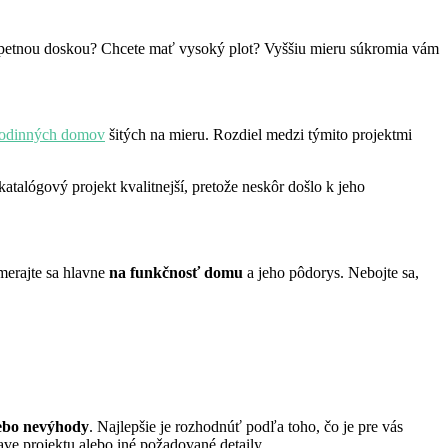
apetnou doskou? Chcete mať vysoký plot? Vyššiu mieru súkromia vám
rodinných domov
šitých na mieru. Rozdiel medzi týmito projektmi
talógový projekt kvalitnejší, pretože neskôr došlo k jeho
merajte sa hlavne
na funkčnosť domu
a jeho pôdorys. Nebojte sa,
ebo nevýhody
. Najlepšie je rozhodnúť podľa toho, čo je pre vás
ave projektu alebo iné požadované detaily.