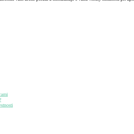
cami
?
stnosti