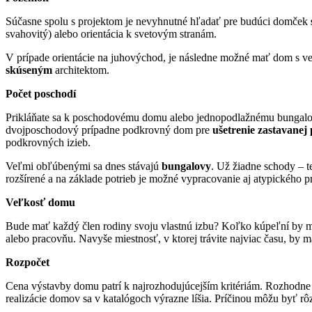
Súčasne spolu s projektom je nevyhnutné hľadať pre budúci domček
svahovitý) alebo orientácia k svetovým stranám.
V prípade orientácie na juhovýchod, je následne možné mať dom s 
skúseným
architektom.
Počet poschodí
Prikláňate sa k poschodovému domu alebo jednopodlažnému bungalov
dvojposchodový prípadne podkrovný dom pre
ušetrenie zastavanej
podkrovných izieb.
Veľmi obľúbenými sa dnes stávajú
bungalovy
. Už žiadne schody – 
rozšírené a na základe potrieb je možné vypracovanie aj atypického p
Veľkosť domu
Bude mať každý člen rodiny svoju vlastnú izbu? Koľko kúpeľní by
alebo pracovňu. Navyše miestnosť, v ktorej trávite najviac času, by 
Rozpočet
Cena výstavby domu patrí k najrozhodujúcejším kritériám. Rozhodne 
realizácie domov sa v katalógoch výrazne líšia. Príčinou môžu byť rôz