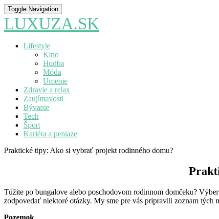
Toggle Navigation
LUXUZA.SK
Lifestyle
Kino
Hudba
Móda
Umenie
Zdravie a relax
Zaujímavosti
Bývanie
Tech
Šport
Kariéra a peniaze
Praktické tipy: Ako si vybrať projekt rodinného domu?
Prakt
Túžite po bungalove alebo poschodovom rodinnom domčeku? Výber p
zodpovedať niektoré otázky. My sme pre vás pripravili zoznam tých n
Pozemok