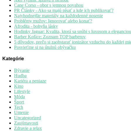
Cane Corso - obor s jemnou povahou
PR Články - Ako sa majú písať a kde ich publikovať?
Najvhodnejšie materiály na každodenné nosenie
Problémy mužov: Ignorovať alebo konať?
Afrodita - bohyňa lásky
Hodinky Jaguar: Kvalita, ktorá sa snúbi s luxusom a elegancio
Barber Košice: Zoznam TOP barberov
5 dôvodov, prečo si zaobstarať ionizátor vzduchu do každej mie
Posvieťme si na útulnú obývačku
Kategórie
Bývanie
Hudba
Kariéra a peniaze
Kino
Lifestyle
Móda
Šport
Tech
Umenie
Uncategorized
Zaujímavosti
Zdravie a relax