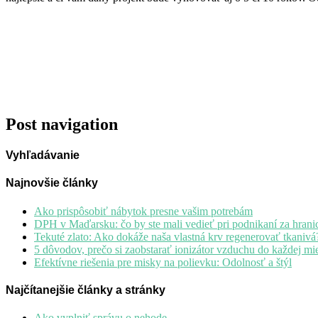
Post navigation
Vyhľadávanie
Najnovšie články
Ako prispôsobiť nábytok presne vašim potrebám
DPH v Maďarsku: čo by ste mali vedieť pri podnikaní za hrani
Tekuté zlato: Ako dokáže naša vlastná krv regenerovať tkanivá
5 dôvodov, prečo si zaobstarať ionizátor vzduchu do každej mie
Efektívne riešenia pre misky na polievku: Odolnosť a štýl
Najčítanejšie články a stránky
Ako vyplniť správu o nehode