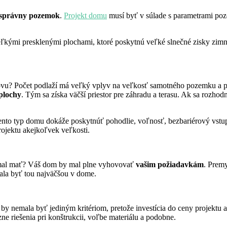
správny pozemok
.
Projekt domu
musí byť v súlade s parametrami poze
veľkými presklenými plochami, ktoré poskytnú veľké slnečné zisky z
u? Počet podlaží má veľký vplyv na veľkosť samotného pozemku a pr
 plochy
. Tým sa získa väčší priestor pre záhradu a terasu. Ak sa rozho
tento typ domu dokáže poskytnúť pohodlie, voľnosť, bezbariérový vstu
rojektu akejkoľvek veľkosti.
 mal mať? Váš dom by mal plne vyhovovať
vašim požiadavkám
. Premy
mala byť tou najväčšou v dome.
by nemala byť jediným kritériom, pretože investícia do ceny projektu
ne riešenia pri konštrukcii, voľbe materiálu a podobne.