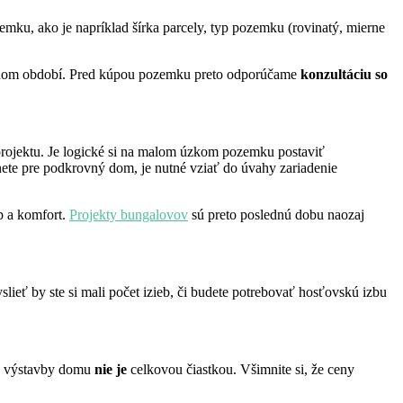
mku, ako je napríklad šírka parcely, typ pozemku (rovinatý, mierne
imnom období. Pred kúpou pozemku preto odporúčame
konzultáciu so
ojektu. Je logické si na malom úzkom pozemku postaviť
dnete pre podkrovný dom, je nutné vziať do úvahy zariadenie
p a komfort.
Projekty bungalovov
sú preto poslednú dobu naozaj
slieť by ste si mali počet izieb, či budete potrebovať hosťovskú izbu
 a výstavby domu
nie je
celkovou čiastkou. Všimnite si, že ceny