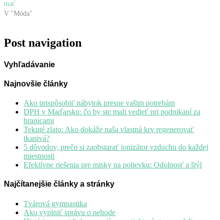
mať
V "Móda"
Post navigation
Vyhľadávanie
Najnovšie články
Ako prispôsobiť nábytok presne vašim potrebám
DPH v Maďarsku: čo by ste mali vedieť pri podnikaní za
hranicami
Tekuté zlato: Ako dokáže naša vlastná krv regenerovať
tkanivá?
5 dôvodov, prečo si zaobstarať ionizátor vzduchu do každej
miestnosti
Efektívne riešenia pre misky na polievku: Odolnosť a štýl
Najčítanejšie články a stránky
Tvárová gymnastika
Ako vyplniť správu o nehode