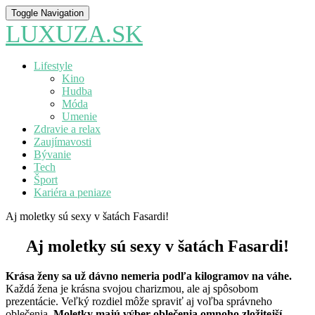
Toggle Navigation
LUXUZA.SK
Lifestyle
Kino
Hudba
Móda
Umenie
Zdravie a relax
Zaujímavosti
Bývanie
Tech
Šport
Kariéra a peniaze
Aj moletky sú sexy v šatách Fasardi!
Aj moletky sú sexy v šatách Fasardi!
Krása ženy sa už dávno nemeria podľa kilogramov na váhe.
Každá žena je krásna svojou charizmou, ale aj spôsobom
prezentácie. Veľký rozdiel môže spraviť aj voľba správneho
oblečenia.
Moletky majú výber oblečenia omnoho zložitejší.