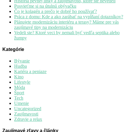
História pevnej linky a zaujímavosti, ktoré ste nevedeli
Posvieťme si na útulnú obývačku
Čo je kolagén a prečo je dobré ho používať?
Práca z domu: Kde a ako zarábať na vypĺňaní dotazníkov?
Plánujete modernizáciu interiéru a terasy? Máme pre vás
zaujímavé tipy na modernizáciu
Vedeli ste? Ktoré veci by nemali byť vedľa septika alebo
žumpy
Kategórie
Bývanie
Hudba
Kariéra a peniaze
Kino
Lifestyle
Móda
Šport
Tech
Umenie
Uncategorized
Zaujímavosti
Zdravie a relax
Zaujímavé zľavy a články