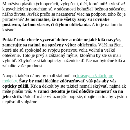
Množstvo plastických operácií, vylepšení, diét, ktoré môžu viesť až
k psychickým poruchám sú v súčasnosti bohužiaľ bežnou súčasťou
nášho života. Avšak prečo sa nezamerať viac na podporu toho čo je
prirodzené?
Je normálne, že nie všetky ženy sú rovnaké
postavou, farbou vlasov, či štýlom obliekania.
A to je na tom to
krásne!
Pokiaľ teda chcete vyzerať dobre a máte nejaké kilá navyše,
zamerajte sa najmä na správny výber oblečenia.
Väčšina žien,
ktoré nie sú spokojné so svojou postavou volia voľné a veľké
oblečenie. Toto je prvý a základný mýtus, ktorému by ste sa mali
vyhnúť. Zbytočne si tak opticky naženiete ďalšie nadbytočné kilá a
zahalíte vaše prednosti.
Naopak takéto dámy by mali siahnuť po
krásnych šatách pre
moletky
.
Šaty by mali ideálne zdôrazňovať váš pás aby vás
opticky zúžili.
Krk a dekolt by ste taktiež nemali skrývať, najmä ak
máte plnšiu tvár.
V rámci dekoltu je tiež dôležité zamerať sa na
jeho strih.
Pokiaľ máte výraznejšie poprsie, dbajte na to aby výstrih
nepôsobil vulgárne.