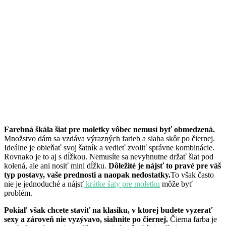
Farebná škála šiat pre moletky vôbec nemusí byť obmedzená.
Množstvo dám sa vzdáva výrazných farieb a siaha skôr po čiernej.
Ideálne je obieňať svoj šatník a vedieť zvoliť správne kombinácie.
Rovnako je to aj s dĺžkou. Nemusíte sa nevyhnutne držať šiat pod
kolená, ale ani nosiť mini dĺžku.
Dôležité je nájsť to pravé pre váš
typ postavy, vaše prednosti a naopak nedostatky.
To však často
nie je jednoduché a nájsť
krátke šaty pre moletku
môže byť
problém.
Pokiaľ však chcete staviť na klasiku, v ktorej budete vyzerať
sexy a zároveň nie vyzývavo, siahnite po čiernej.
Čierna farba je