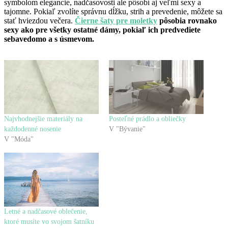
symbolom elegancie, nadčasovosti ale pôsobí aj veľmi sexy a
tajomne. Pokiaľ zvolíte správnu dĺžku, strih a prevedenie, môžete sa
stať hviezdou večera.
Čierne šaty pre moletky
pôsobia rovnako
sexy ako pre všetky ostatné dámy, pokiaľ ich predvediete
sebavedomo a s úsmevom.
Najvhodnejšie materiály na
Posteľné prádlo a obliečky
každodenné nosenie
V "Bývanie"
V "Móda"
Letné a nadčasové oblečenie,
ktoré musíte vo svojom šatníku