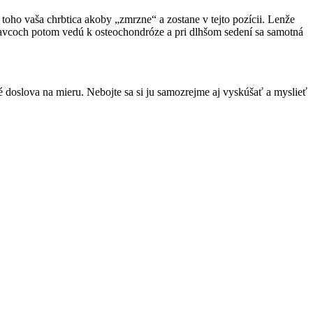
toho vaša chrbtica akoby „zmrzne“ a zostane v tejto pozícii. Lenže
stavcoch potom vedú k osteochondróze a pri dlhšom sedení sa samotná
é doslova na mieru. Nebojte sa si ju samozrejme aj vyskúšať a myslieť