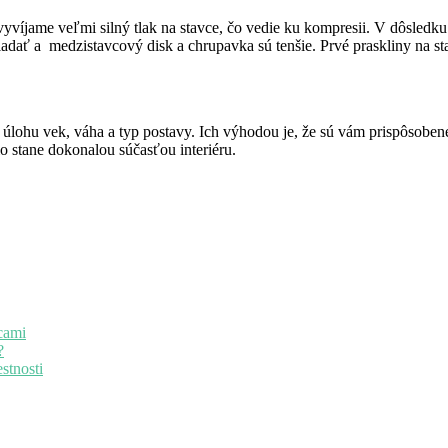
víjame veľmi silný tlak na stavce, čo vedie ku kompresii. V dôsledku 
ladať a medzistavcový disk a chrupavka sú tenšie. Prvé praskliny na 
ú úlohu vek, váha a typ postavy. Ich výhodou je, že sú vám prispôsoben
lo stane dokonalou súčasťou interiéru.
cami
?
stnosti