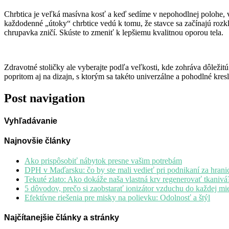
Chrbtica je veľká masívna kosť a keď sedíme v nepohodlnej polohe, vy
každodenné „útoky“ chrbtice vedú k tomu, že stavce sa začínajú rozk
chrupavka zničí. Skúste to zmeniť k lepšiemu kvalitnou oporou tela.
Zdravotné stoličky ale vyberajte podľa veľkosti, kde zohráva dôležit
popritom aj na dizajn, s ktorým sa takéto univerzálne a pohodlné kres
Post navigation
Vyhľadávanie
Najnovšie články
Ako prispôsobiť nábytok presne vašim potrebám
DPH v Maďarsku: čo by ste mali vedieť pri podnikaní za hrani
Tekuté zlato: Ako dokáže naša vlastná krv regenerovať tkanivá
5 dôvodov, prečo si zaobstarať ionizátor vzduchu do každej mie
Efektívne riešenia pre misky na polievku: Odolnosť a štýl
Najčítanejšie články a stránky