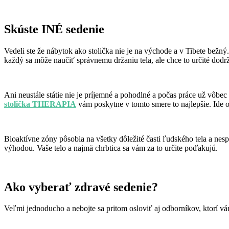
Skúste INÉ sedenie
Vedeli ste že nábytok ako stolička nie je na východe a v Tibete bežný
každý sa môže naučiť správnemu držaniu tela, ale chce to určité dodrž
Ani neustále státie nie je príjemné a pohodlné a počas práce už vôbec 
stolička THERAPIA
vám poskytne v tomto smere to najlepšie. Ide o
Bioaktívne zóny pôsobia na všetky dôležité časti ľudského tela a n
výhodou. Vaše telo a najmä chrbtica sa vám za to určite poďakujú.
Ako vyberať zdravé sedenie?
Veľmi jednoducho a nebojte sa pritom osloviť aj odborníkov, ktorí v