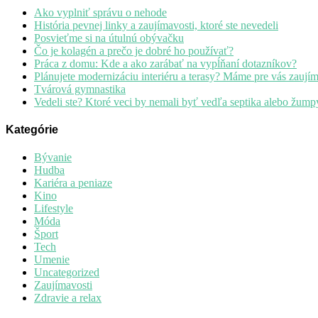
Ako vyplniť správu o nehode
História pevnej linky a zaujímavosti, ktoré ste nevedeli
Posvieťme si na útulnú obývačku
Čo je kolagén a prečo je dobré ho používať?
Práca z domu: Kde a ako zarábať na vypĺňaní dotazníkov?
Plánujete modernizáciu interiéru a terasy? Máme pre vás zaují
Tvárová gymnastika
Vedeli ste? Ktoré veci by nemali byť vedľa septika alebo žump
Kategórie
Bývanie
Hudba
Kariéra a peniaze
Kino
Lifestyle
Móda
Šport
Tech
Umenie
Uncategorized
Zaujímavosti
Zdravie a relax