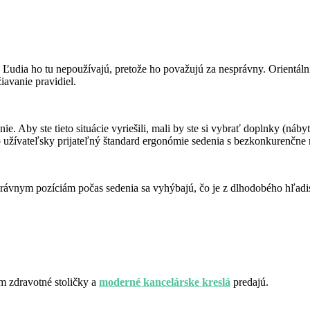
. Ľudia ho tu nepoužívajú, pretože ho považujú za nesprávny. Orientálni
iavanie pravidiel.
nie. Aby ste tieto situácie vyriešili, mali by ste si vybrať doplnky (n
 užívateľsky prijateľný štandard ergonómie sedenia s bezkonkurenčne n
esprávnym pozíciám počas sedenia sa vyhýbajú, čo je z dlhodobého hľad
ám zdravotné stoličky a
moderné kancelárske kreslá
predajú.