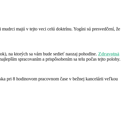
 mudrci majú v tejto veci celú doktrínu. Yogíni sú presvedčení, že
ábytok), na ktorých sa vám bude sedieť naozaj pohodlne.
Zdravotná
ajlepším spracovaním a prispôsobením sa telu počas tejto polohy.
iska pri 8 hodinovom pracovnom čase v bežnej kancelárii veľkou