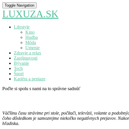
Toggle Navigation
LUXUZA.SK
Lifestyle
Kino
Hudba
Móda
Umenie
Zdravie a relax
Zaujímavosti
Bývanie
Tech
Šport
Kariéra a peniaze
Poďte si spolu s nami na to správne sadnúť
Väčšinu času strávime pri stole, počítači, televízii, volante a podob
čoho dôsledkom je samozrejme niekoľko negatívnych prejavov. Nakonie
hľadiska.